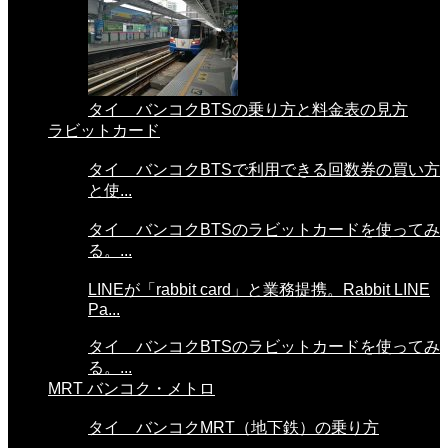
タイ バンコクBTSの乗り方と料金表の見方
ラビットカード
タイ バンコクBTSで利用できる回数券の買い方
と使...
タイ バンコクBTSのラビットカードを使ってみ
る。...
LINEが「rabbit card」と業務提携。Rabbit LINE
Pa...
タイ バンコクBTSのラビットカードを使ってみ
る。...
MRT バンコク・メトロ
タイ バンコクMRT（地下鉄）の乗り方