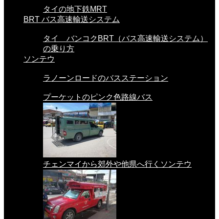
タイの地下鉄MRT
BRT バス高速輸送システム
タイ バンコクBRT（バス高速輸送システム）
の乗り方
ソンテウ
ラノーンロードのバスステーション
プーケットのピンク色路線バス
チェンマイから郊外や他県へ行くソンテウ