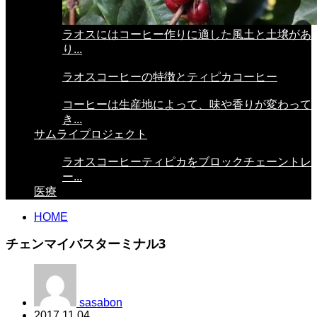
ラオスにはコーヒー作りに適した風土と土壌があ
り...
ラオスコーヒーの特徴とティピカコーヒー
コーヒーは生産地によって、味や香りが変わって
き...
サムライプロジェクト
ラオスコーヒーティピカをブロックチェーントレ
ー...
医療
HOME
チェンマイバスターミナル3
sasabon
2017.11.04