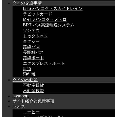
タイの交通事情
BTS バンコク・スカイトレイン
ラビットカード
MRT バンコク・メトロ
BRT バス高速輸送システム
ソンテウ
トゥクトゥク
タクシー
路線バス
長距離バス
路線ボート
エクスプレス・ボート
鉄道
飛行機
タイの不動産
不動産賃貸
不動産投資
sasabon
サイト紹介と免責事項
ラオス
コーヒー