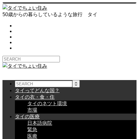
50歳からの暮らしているような旅行 タイ
タイってどんな国？
タイの衣・食・住
タイのネツト環境
市場
タイの医療
日本語病院
緊急
医療