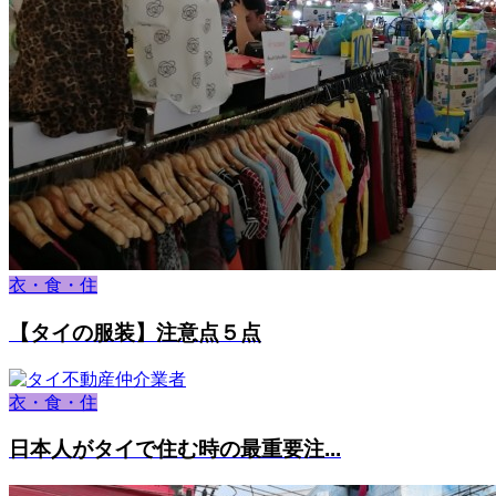
衣・食・住
【タイの服装】注意点５点
衣・食・住
日本人がタイで住む時の最重要注...