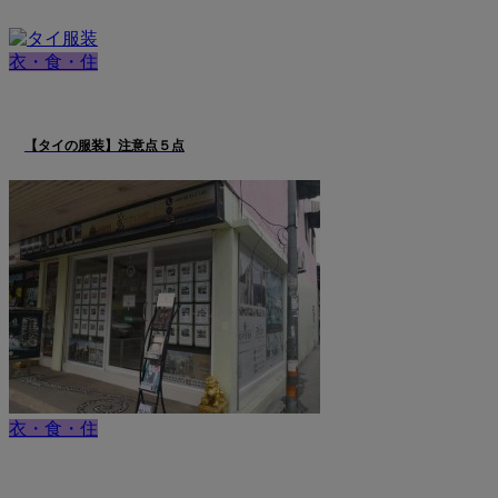
衣・食・住
【タイの服装】注意点５点
衣・食・住