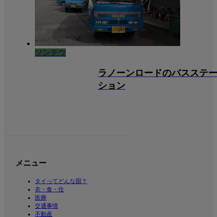
ソンテウ
ラノーンロードのバスステ
ション
メニュー
タイってどんな国？
衣・食・住
医療
交通事情
不動産