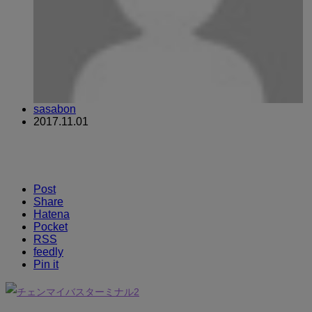
sasabon
2017.11.01
Post
Share
Hatena
Pocket
RSS
feedly
Pin it