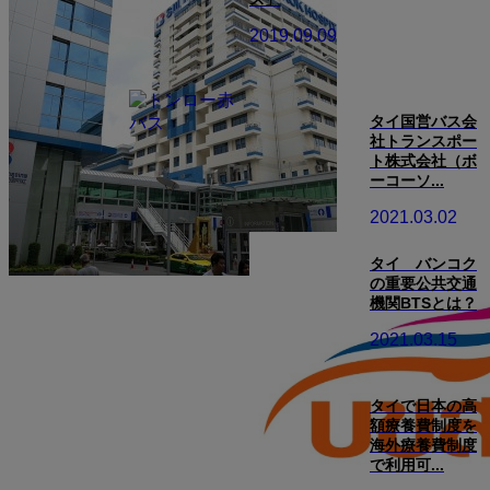
2019.09.09
タイ国営バス会
社トランスポー
ト株式会社（ボ
ーコーソ...
2021.03.02
タイ バンコク
の重要公共交通
機関BTSとは？
2021.03.15
タイで日本の高
額療養費制度を
海外療養費制度
で利用可...