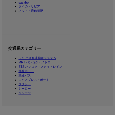
sasabon
タイのトリビア
ネット・通信状況
交通系カテゴリー
BRT バス高速輸送システム
MRT バンコク・メトロ
BTS バンコク・スカイトレイン
路線ボート
路線バス
エクスプレス・ボート
タクシー
シーロー
ソンテウ