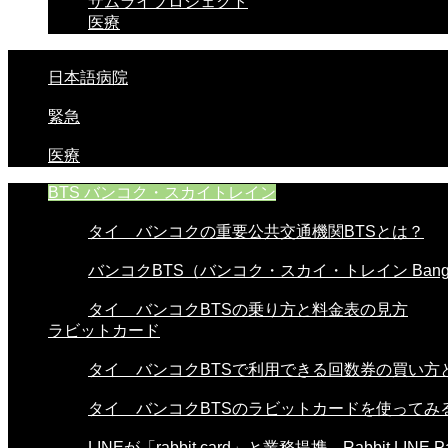
サムライプロジェクト
医療
日本語病院
緊急
医療
BTS バンコク・スカイトレイン
タイ バンコクの重要公共交通機関BTSとは？
バンコクBTS（バンコク・スカイ・トレイン Bangko
タイ バンコクBTSの乗り方と料金表の見方
ラビットカード
タイ バンコクBTSで利用できる回数券の買い方と使
タイ バンコクBTSのラビットカードを使ってみる。
LINEが「rabbit card」と業務提携。Rabbit LINE Pa.