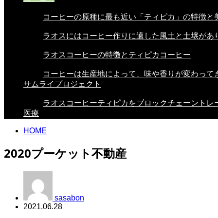
コーヒーの原種に最も近い「ティピカ」の特徴と美.
ラオスにはコーヒー作りに適した風土と土壌があり.
ラオスコーヒーの特徴とティピカコーヒー
コーヒーは生産地によって、味や香りが変わってき.
サムライプロジェクト
ラオスコーヒーティピカをブロックチェーントレー.
医療
HOME
2020プーケット不動産
sasabon
2021.06.28