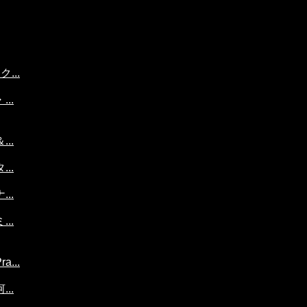
...
..
..
..
..
..
...
..