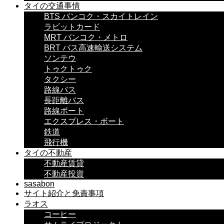
タイの交通事情
BTS バンコク・スカイトレイン
ラビットカード
MRT バンコク・メトロ
BRT バス高速輸送システム
ソンテウ
トゥクトゥク
タクシー
路線バス
長距離バス
路線ボート
エクスプレス・ボート
鉄道
飛行機
タイの不動産
不動産賃貸
不動産投資
sasabon
サイト紹介と免責事項
ラオス
コーヒー