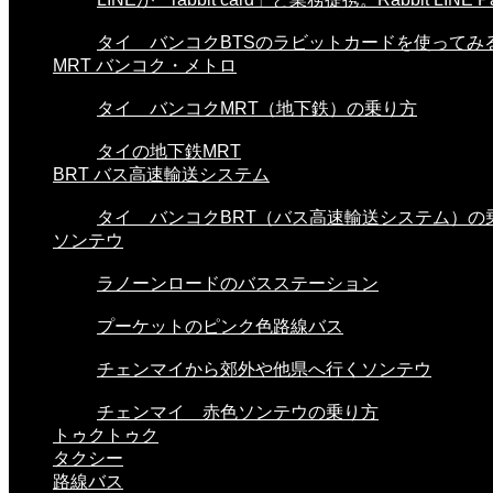
タイ バンコクBTSのラビットカードを使ってみる。
MRT バンコク・メトロ
タイ バンコクMRT（地下鉄）の乗り方
タイの地下鉄MRT
BRT バス高速輸送システム
タイ バンコクBRT（バス高速輸送システム）の
ソンテウ
ラノーンロードのバスステーション
プーケットのピンク色路線バス
チェンマイから郊外や他県へ行くソンテウ
チェンマイ 赤色ソンテウの乗り方
トゥクトゥク
タクシー
路線バス