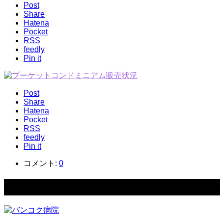
Post
Share
Hatena
Pocket
RSS
feedly
Pin it
Post
Share
Hatena
Pocket
RSS
feedly
Pin it
コメント:
0
関連記事一覧