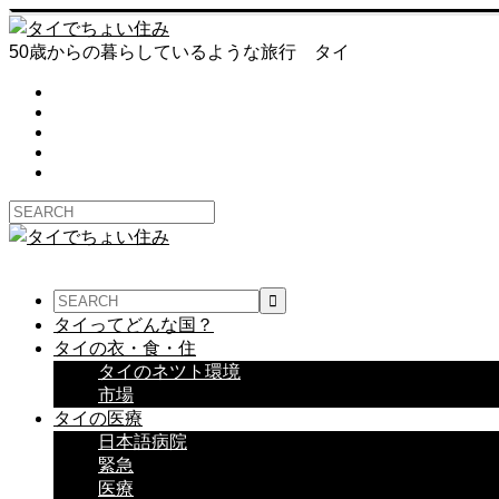
50歳からの暮らしているような旅行 タイ
タイってどんな国？
タイの衣・食・住
タイのネツト環境
市場
タイの医療
日本語病院
緊急
医療