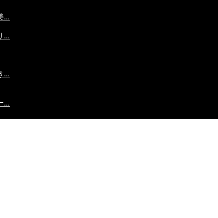
..
..
..
..