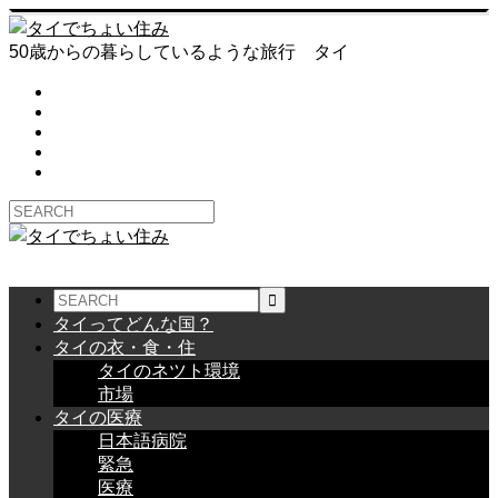
50歳からの暮らしているような旅行 タイ
タイってどんな国？
タイの衣・食・住
タイのネツト環境
市場
タイの医療
日本語病院
緊急
医療