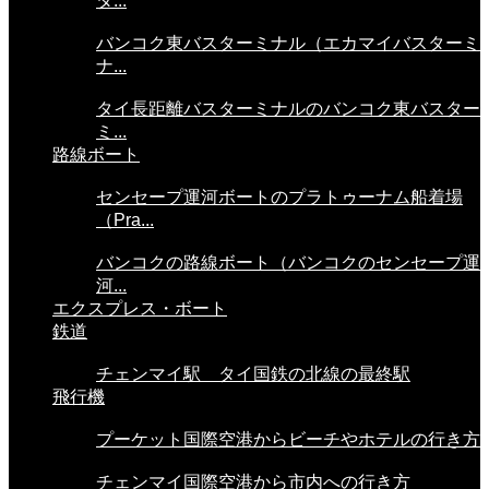
タ...
バンコク東バスターミナル（エカマイバスターミ
ナ...
タイ長距離バスターミナルのバンコク東バスター
ミ...
路線ボート
センセープ運河ボートのプラトゥーナム船着場
（Pra...
バンコクの路線ボート（バンコクのセンセープ運
河...
エクスプレス・ボート
鉄道
チェンマイ駅 タイ国鉄の北線の最終駅
飛行機
プーケット国際空港からビーチやホテルの行き方
チェンマイ国際空港から市内への行き方