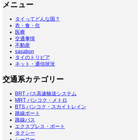
メニュー
タイってどんな国？
衣・食・住
医療
交通事情
不動産
sasabon
タイのトリビア
ネット・通信状況
交通系カテゴリー
BRT バス高速輸送システム
MRT バンコク・メトロ
BTS バンコク・スカイトレイン
路線ボート
路線バス
エクスプレス・ボート
タクシー
シーロー