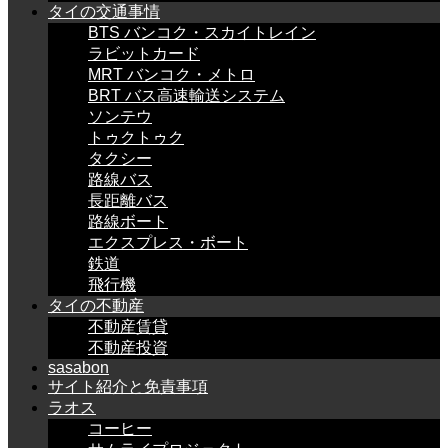
タイの交通事情
BTS バンコク・スカイトレイン
ラビットカード
MRT バンコク・メトロ
BRT バス高速輸送システム
ソンテウ
トゥクトゥク
タクシー
路線バス
長距離バス
路線ボート
エクスプレス・ボート
鉄道
飛行機
タイの不動産
不動産賃貸
不動産投資
sasabon
サイト紹介と免責事項
ラオス
コーヒー