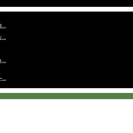
..
..
..
..