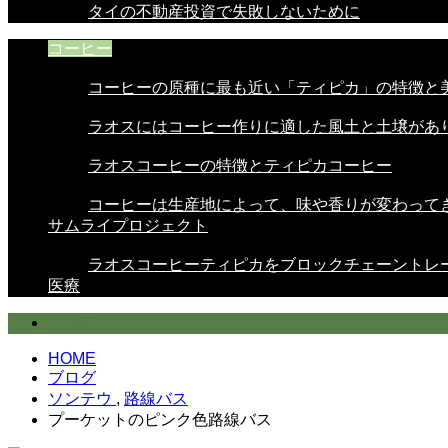
タイの不動産投資で失敗しないために
コーヒー
コーヒーの原種に最も近い「ティピカ」の特徴と美.
ラオスにはコーヒー作りに適した風土と土壌があり.
ラオスコーヒーの特徴とティピカコーヒー
コーヒーは生産地によって、味や香りが変わってき.
サムライプロジェクト
ラオスコーヒーティピカをブロックチェーントレー.
医療
ソンテウ
HOME
ブログ
ソンテウ
,
路線バス
プーケットのピンク色路線バス