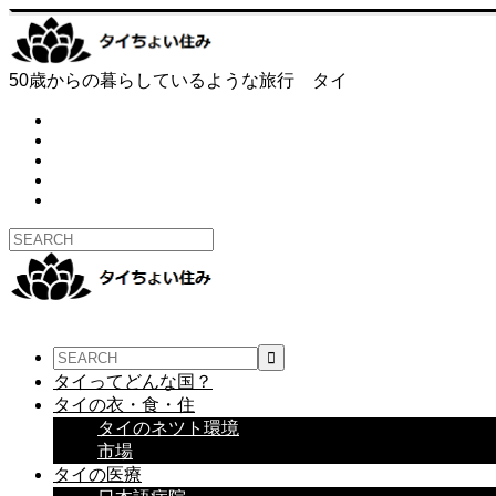
50歳からの暮らしているような旅行 タイ
タイってどんな国？
タイの衣・食・住
タイのネツト環境
市場
タイの医療