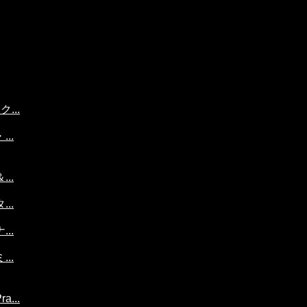
...
..
..
..
..
..
...