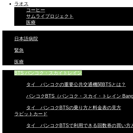
ラオス
コーヒー
サムライプロジェクト
医療
日本語病院
緊急
医療
BTS バンコク・スカイトレイン
タイ バンコクの重要公共交通機関BTSとは？
バンコクBTS（バンコク・スカイ・トレイン Bangko
タイ バンコクBTSの乗り方と料金表の見方
ラビットカード
タイ バンコクBTSで利用できる回数券の買い方と使