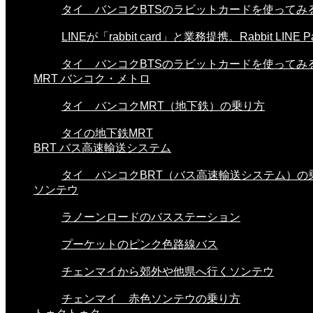
タイ バンコクBTSのラビットカードを使ってみる。
LINEが「rabbit card」と業務提携。Rabbit LINE Pa.
タイ バンコクBTSのラビットカードを使ってみる。
MRT バンコク・メトロ
タイ バンコクMRT（地下鉄）の乗り方
タイの地下鉄MRT
BRT バス高速輸送システム
タイ バンコクBRT（バス高速輸送システム）の
ソンテウ
ラノーンロードのバスステーション
プーケットのピンク色路線バス
チェンマイから郊外や他県へ行くソンテウ
チェンマイ 赤色ソンテウの乗り方