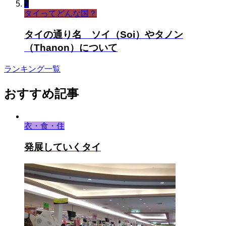
5
タイってどんな国？
タイの通り名 ソイ（Soi）やタノン
（Thanon）について
ランキング一覧
おすすめ記事
衣・食・住
発展していくタイ