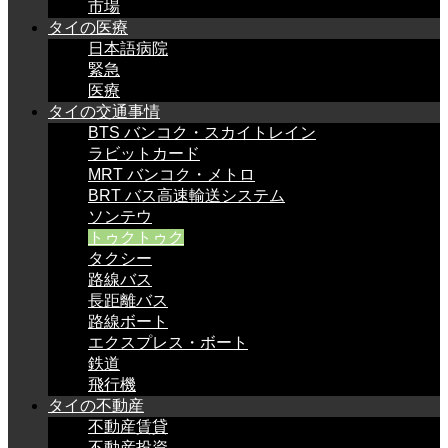
市場
タイの医療
日本語病院
緊急
医療
タイの交通事情
BTS バンコク・スカイトレイン
ラビットカード
MRT バンコク・メトロ
BRT バス高速輸送システム
ソンテウ
トゥクトゥク
タクシー
路線バス
長距離バス
路線ボート
エクスプレス・ボート
鉄道
飛行機
タイの不動産
不動産賃貸
不動産投資