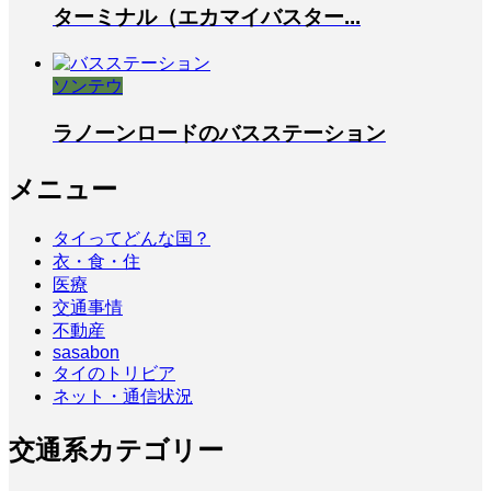
ターミナル（エカマイバスター...
ソンテウ
ラノーンロードのバスステーション
メニュー
タイってどんな国？
衣・食・住
医療
交通事情
不動産
sasabon
タイのトリビア
ネット・通信状況
交通系カテゴリー