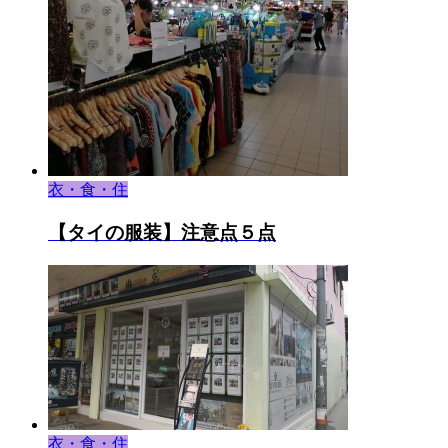
衣・食・住
【タイの服装】注意点５点
衣・食・住