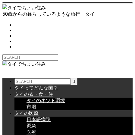
50歳からの暮らしているような旅行 タイ
タイってどんな国？
タイの衣・食・住
タイのネツト環境
市場
タイの医療
日本語病院
緊急
医療