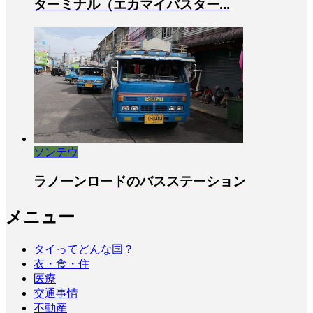
ターミナル（エカマイバスター...
ソンテウ
ラノーンロードのバスステーション
メニュー
タイってどんな国？
衣・食・住
医療
交通事情
不動産