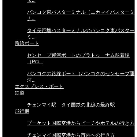
タ...
バンコク東バスターミナル（エカマイバスターミ
ナ...
タイ長距離バスターミナルのバンコク東バスター
ミ...
路線ボート
センセープ運河ボートのプラトゥーナム船着場
（Pra...
バンコクの路線ボート（バンコクのセンセープ運
河...
エクスプレス・ボート
鉄道
チェンマイ駅 タイ国鉄の北線の最終駅
飛行機
プーケット国際空港からビーチやホテルの行き方
チェンマイ国際空港から市内への行き方