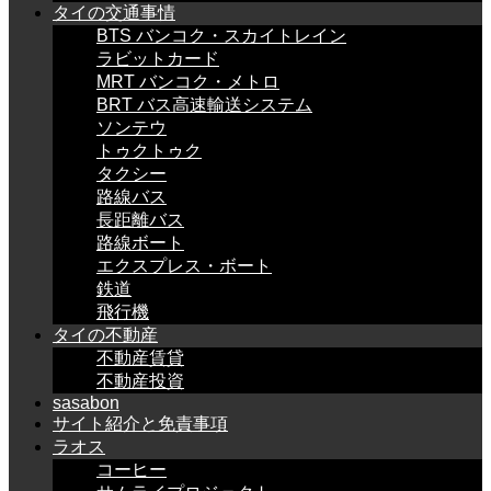
タイの交通事情
BTS バンコク・スカイトレイン
ラビットカード
MRT バンコク・メトロ
BRT バス高速輸送システム
ソンテウ
トゥクトゥク
タクシー
路線バス
長距離バス
路線ボート
エクスプレス・ボート
鉄道
飛行機
タイの不動産
不動産賃貸
不動産投資
sasabon
サイト紹介と免責事項
ラオス
コーヒー