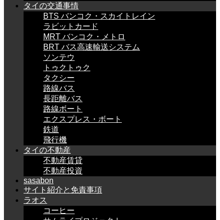
タイの交通事情
BTS バンコク・スカイトレイン
ラビットカード
MRT バンコク・メトロ
BRT バス高速輸送システム
ソンテウ
トゥクトゥク
タクシー
路線バス
長距離バス
路線ボート
エクスプレス・ボート
鉄道
飛行機
タイの不動産
不動産賃貸
不動産投資
sasabon
サイト紹介と免責事項
ラオス
コーヒー