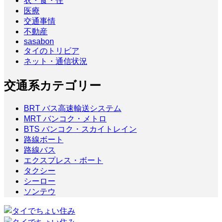
衣・食・住
医療
交通事情
不動産
sasabon
タイのトリビア
ネット・通信状況
交通系カテゴリー
BRT バス高速輸送システム
MRT バンコク・メトロ
BTS バンコク・スカイトレイン
路線ボート
路線バス
エクスプレス・ボート
タクシー
シーロー
ソンテウ