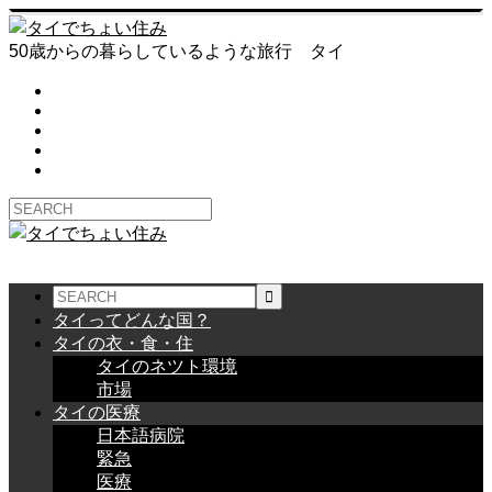
50歳からの暮らしているような旅行 タイ
タイってどんな国？
タイの衣・食・住
タイのネツト環境
市場
タイの医療
日本語病院
緊急
医療