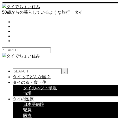
50歳からの暮らしているような旅行 タイ
タイってどんな国？
タイの衣・食・住
タイのネツト環境
市場
タイの医療
日本語病院
緊急
医療