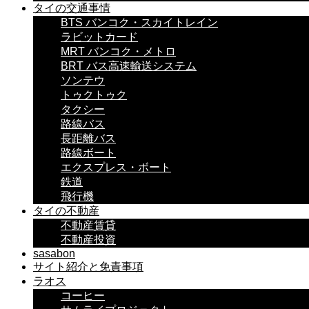
タイの交通事情
BTS バンコク・スカイトレイン
ラビットカード
MRT バンコク・メトロ
BRT バス高速輸送システム
ソンテウ
トゥクトゥク
タクシー
路線バス
長距離バス
路線ボート
エクスプレス・ボート
鉄道
飛行機
タイの不動産
不動産賃貸
不動産投資
sasabon
サイト紹介と免責事項
ラオス
コーヒー