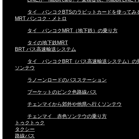
タイ バンコクBTSのラビットカードを使ってみる。
MRT バンコク・メトロ
タイ バンコクMRT（地下鉄）の乗り方
タイの地下鉄MRT
BRT バス高速輸送システム
タイ バンコクBRT（バス高速輸送システム）の
ソンテウ
ラノーンロードのバスステーション
プーケットのピンク色路線バス
チェンマイから郊外や他県へ行くソンテウ
チェンマイ 赤色ソンテウの乗り方
トゥクトゥク
タクシー
路線バス