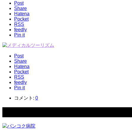
Post
Share
Hatena
Pocket
RSS
feedly
Pin it
Post
Share
Hatena
Pocket
RSS
feedly
Pin it
コメント:
0
関連記事一覧