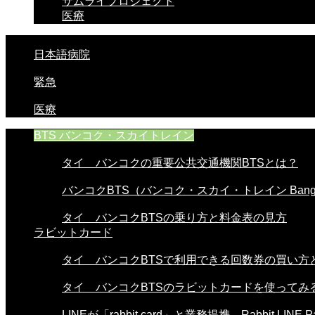
サムライプロジェクト
医療
日本語病院
緊急
医療
BTS バンコク・スカイトレイン
タイ バンコクの重要公共交通機関BTSとは？
バンコクBTS（バンコク・スカイ・トレイン Bangko
タイ バンコクBTSの乗り方と料金表の見方
ラビットカード
タイ バンコクBTSで利用できる回数券の買い方と使
タイ バンコクBTSのラビットカードを使ってみる。
LINEが「rabbit card」と業務提携。Rabbit LINE Pa.