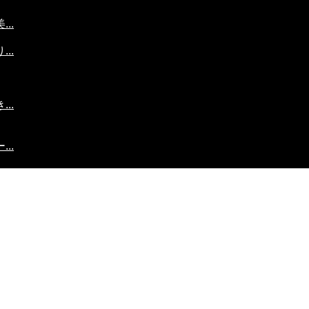
..
..
..
..