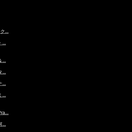
...
..
..
..
..
..
...
..