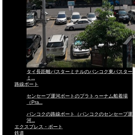
タイ長距離バスターミナルのバンコク東バスター
ミ...
路線ボート
センセープ運河ボートのプラトゥーナム船着場
（Pra...
バンコクの路線ボート（バンコクのセンセープ運
河...
エクスプレス・ボート
鉄道