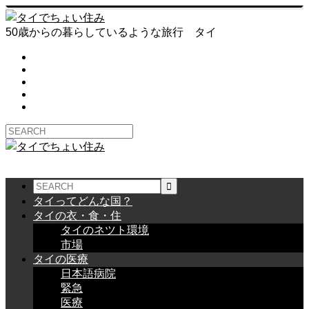
50歳からの暮らしているような旅行 タイ
タイってどんな国？
タイの衣・食・住
タイのネツト環境
市場
タイの医療
日本語病院
緊急
医療