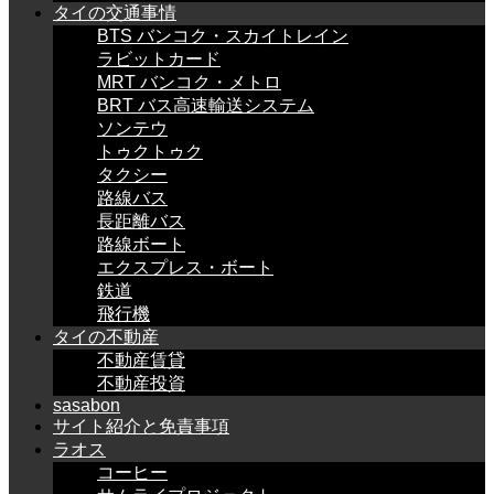
タイの交通事情
BTS バンコク・スカイトレイン
ラビットカード
MRT バンコク・メトロ
BRT バス高速輸送システム
ソンテウ
トゥクトゥク
タクシー
路線バス
長距離バス
路線ボート
エクスプレス・ボート
鉄道
飛行機
タイの不動産
不動産賃貸
不動産投資
sasabon
サイト紹介と免責事項
ラオス
コーヒー