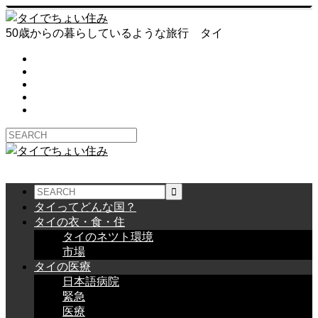
50歳からの暮らしているような旅行 タイ
タイってどんな国？
タイの衣・食・住
タイのネツト環境
市場
タイの医療
日本語病院
緊急
医療