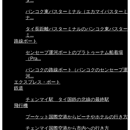
タ...
バンコク東バスターミナル（エカマイバスターミ
ナ...
タイ長距離バスターミナルのバンコク東バスター
ミ...
路線ボート
センセープ運河ボートのプラトゥーナム船着場
（Pra...
バンコクの路線ボート（バンコクのセンセープ運
河...
エクスプレス・ボート
鉄道
チェンマイ駅 タイ国鉄の北線の最終駅
飛行機
プーケット国際空港からビーチやホテルの行き方
チェンマイ国際空港から市内への行き方