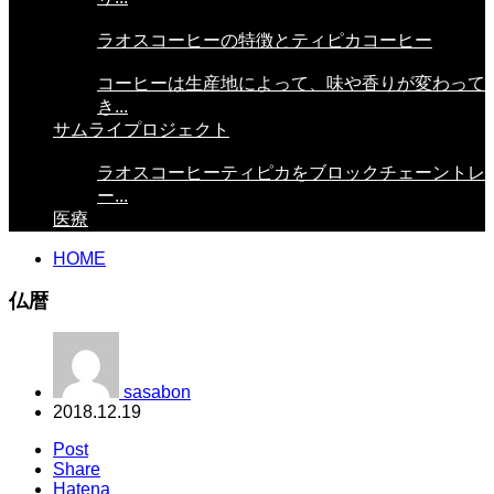
ラオスコーヒーの特徴とティピカコーヒー
コーヒーは生産地によって、味や香りが変わって
き...
サムライプロジェクト
ラオスコーヒーティピカをブロックチェーントレ
ー...
医療
HOME
仏暦
sasabon
2018.12.19
Post
Share
Hatena