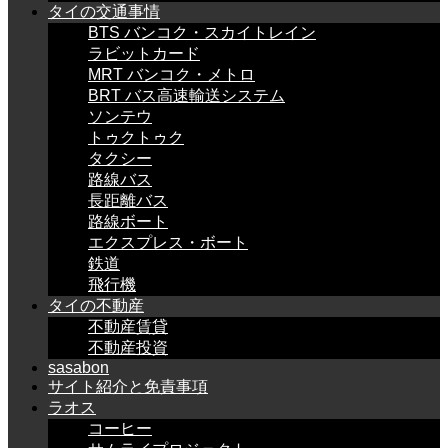
タイの交通事情
BTS バンコク・スカイトレイン
ラビットカード
MRT バンコク・メトロ
BRT バス高速輸送システム
ソンテウ
トゥクトゥク
タクシー
路線バス
長距離バス
路線ボート
エクスプレス・ボート
鉄道
飛行機
タイの不動産
不動産賃貸
不動産投資
sasabon
サイト紹介と免責事項
ラオス
コーヒー