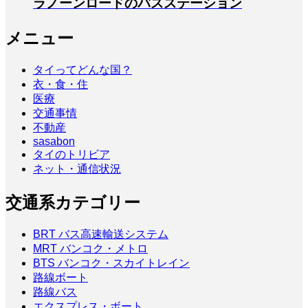
ラノーンロードのバスステーション
メニュー
タイってどんな国？
衣・食・住
医療
交通事情
不動産
sasabon
タイのトリビア
ネット・通信状況
交通系カテゴリー
BRT バス高速輸送システム
MRT バンコク・メトロ
BTS バンコク・スカイトレイン
路線ボート
路線バス
エクスプレス・ボート