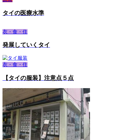
タイの医療水準
衣・食・住
発展していくタイ
衣・食・住
【タイの服装】注意点５点