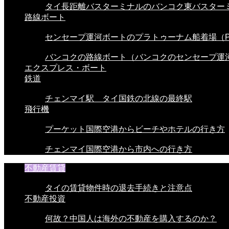
タイ長距離バスターミナルのバンコク東バスターミ.
路線ボート
センセープ運河ボートのプラトゥーナム船着場（Pra
バンコクの路線ボート（バンコクのセンセープ運河.
エクスプレス・ボート
鉄道
チェンマイ駅 タイ国鉄の北線の最終駅
飛行機
プーケット国際空港からビーチやホテルの行き方
チェンマイ国際空港から市内への行き方
不動産賃貸
タイの賃貸物件時の退去手続きと注意点
不動産投資
何故？中国人は海外の不動産を購入するのか？