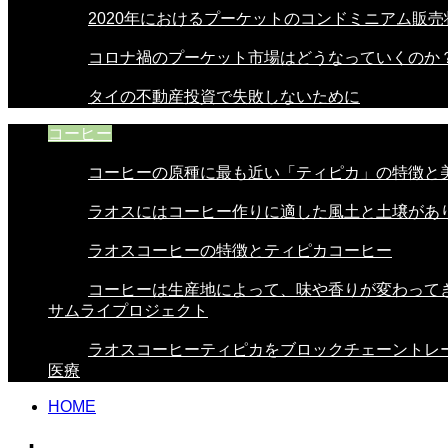
2020年におけるプーケットのコンドミニアム販売
コロナ禍のプーケット市場はどうなっていくのか
タイの不動産投資で失敗しないために
コーヒー
コーヒーの原種に最も近い「ティピカ」の特徴と美.
ラオスにはコーヒー作りに適した風土と土壌があり.
ラオスコーヒーの特徴とティピカコーヒー
コーヒーは生産地によって、味や香りが変わってき.
サムライプロジェクト
ラオスコーヒーティピカをブロックチェーントレー.
医療
HOME