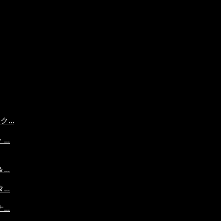
...
..
..
..
..