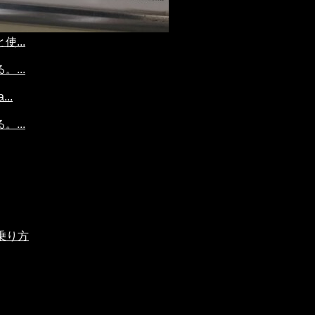
...
...
..
...
乗り方