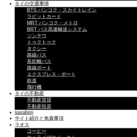
タイの交通事情
BTS バンコク・スカイトレイン
ラビットカード
MRT バンコク・メトロ
BRT バス高速輸送システム
ソンテウ
トゥクトゥク
タクシー
路線バス
長距離バス
路線ボート
エクスプレス・ボート
鉄道
飛行機
タイの不動産
不動産賃貸
不動産投資
sasabon
サイト紹介と免責事項
ラオス
コーヒー