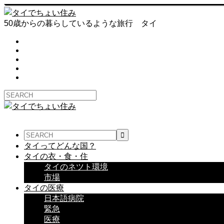
50歳からの暮らしているような旅行 タイ
タイってどんな国？
タイの衣・食・住
タイのネツト環境
市場
タイの医療
日本語病院
緊急
医療