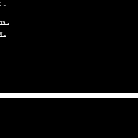
..
...
..