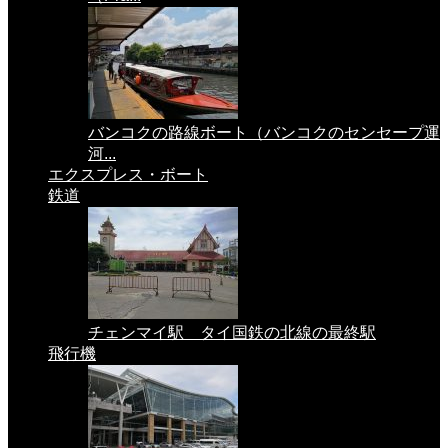
バンコクの路線ボート（バンコクのセンセープ運
河...
エクスプレス・ボート
鉄道
チェンマイ駅 タイ国鉄の北線の最終駅
飛行機