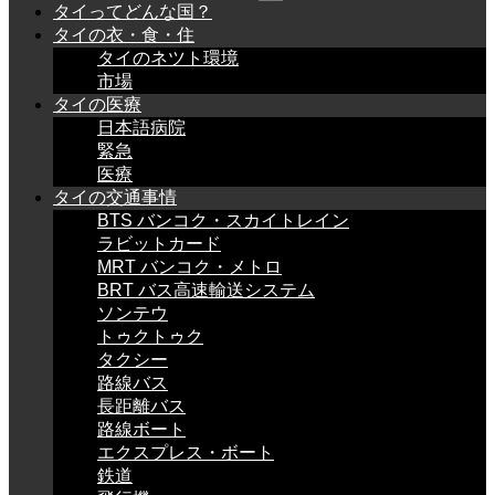
タイってどんな国？
タイの衣・食・住
タイのネツト環境
市場
タイの医療
日本語病院
緊急
医療
タイの交通事情
BTS バンコク・スカイトレイン
ラビットカード
MRT バンコク・メトロ
BRT バス高速輸送システム
ソンテウ
トゥクトゥク
タクシー
路線バス
長距離バス
路線ボート
エクスプレス・ボート
鉄道