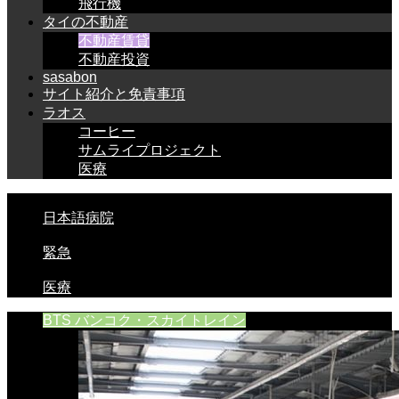
飛行機
タイの不動産
不動産賃貸
不動産投資
sasabon
サイト紹介と免責事項
ラオス
コーヒー
サムライプロジェクト
医療
日本語病院
緊急
医療
BTS バンコク・スカイトレイン