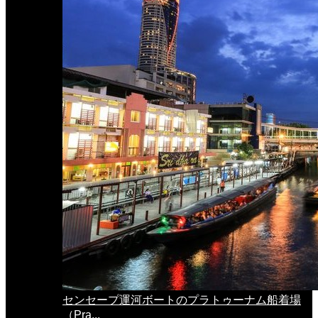
センセープ運河ボートのプラトゥーナム船着場
（Pra...