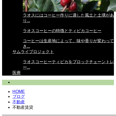
ラオスにはコーヒー作りに適した風土と土壌があ
り...
ラオスコーヒーの特徴とティピカコーヒー
コーヒーは生産地によって、味や香りが変わって
き...
サムライプロジェクト
ラオスコーヒーティピカをブロックチェーントレ
ー...
医療
不動産賃貸
HOME
ブログ
不動産
不動産賃貸