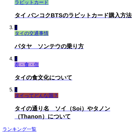
ラビットカード
タイ バンコクBTSのラビットカード購入方法
3
タイの交通事情
パタヤ ソンテウの乗り方
4
衣・食・住
タイの食文化について
5
タイってどんな国？
タイの通り名 ソイ（Soi）やタノン
（Thanon）について
ランキング一覧