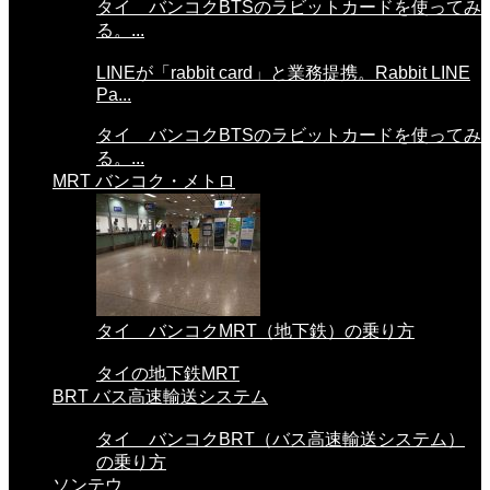
タイ バンコクBTSのラビットカードを使ってみ
る。...
LINEが「rabbit card」と業務提携。Rabbit LINE
Pa...
タイ バンコクBTSのラビットカードを使ってみ
る。...
MRT バンコク・メトロ
タイ バンコクMRT（地下鉄）の乗り方
タイの地下鉄MRT
BRT バス高速輸送システム
タイ バンコクBRT（バス高速輸送システム）
の乗り方
ソンテウ