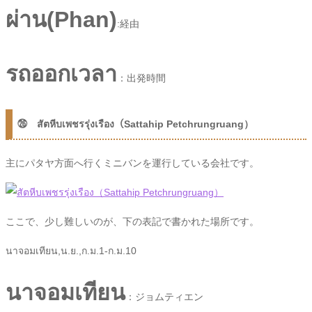
ผ่าน(Phan)
:経由
รถออกเวลา
：出発時間
㉖ สัตหีบเพชรรุ่งเรือง（Sattahip Petchrungruang）
主にパタヤ方面へ行くミニバンを運行している会社です。
ここで、少し難しいのが、下の表記で書かれた場所です。
นาจอมเทียน,น.ย.,ก.ม.1-ก.ม.10
นาจอมเทียน
：ジョムティエン