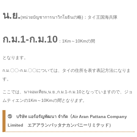
น.ย.
(หน่วยบัญชาการนาวิกโยธินの略)：タイ王国海兵隊
ก.ม.1-ก.ม.10
：1Km～10Kmの間
となります。
ก.ม.〇〇-ก.ม.〇〇については、タイの住所を表す表記方法になりま
す。
ここでは、
นาจอมเทียน,น.ย.,ก.ม.1-ก.ม.10となっていますので、ジョ
ムティエンの1Km～10Km
の間となります。
㉕ บริษัท แอร์อรัญพัฒนา จำกัด
（
Air Aran Pattana Company
Limited エアアランパッタナカンパニーリミテッド
）