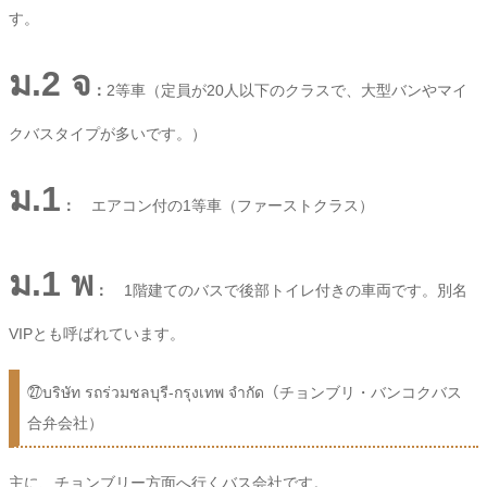
す。
ม
.2
จ
：
2等車（定員が20人以下のクラスで、大型バンやマイ
クバスタイプが多いです。）
ม.1
：
エアコン付の1等車（ファーストクラス）
ม.1 พ
：
1階建てのバスで後部トイレ付きの車両です。別名
VIPとも呼ばれています。
㉗บริษัท รถร่วมชลบุรี-กรุงเทพ จำกัด（チョンブリ・バンコクバス
合弁会社）
主に、チョンブリー方面へ行くバス会社です。