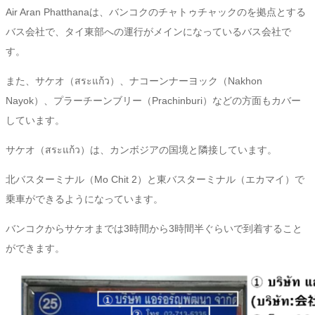
Air Aran Phatthanaは、バンコクのチャトゥチャックのを拠点とする
バス会社で、タイ東部への運行がメインになっているバス会社で
す。
また、サケオ（สระแก้ว）、ナコーンナーヨック（Nakhon
Nayok）、プラーチーンブリー（Prachinburi）などの方面もカバー
しています。
サケオ（สระแก้ว）は、カンボジアの国境と隣接しています。
北
バスターミナル（Mo
Chit 2）
と
東
バスターミナル
（
エカマイ
）で
乗車ができるようになっています。
バンコクから
サケオまでは3時間から3時間半ぐらいで到着すること
ができます。