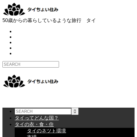
50歳からの暮らしているような旅行 タイ
タイってどんな国？
タイの衣・食・住
タイのネツト環境