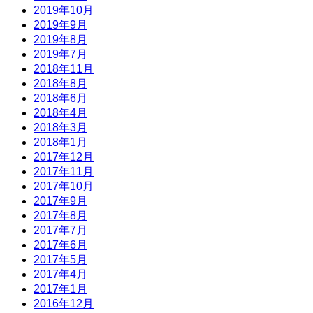
タイの不動産投資で失敗しないために
月を選択
2025年1月
2022年7月
2022年5月
2021年12月
2021年7月
2021年6月
2021年5月
2021年4月
2021年3月
2021年1月
2020年7月
2020年6月
2020年5月
2020年4月
2020年3月
2019年10月
2019年9月
2019年8月