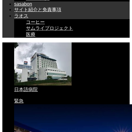
sasabon
サイト紹介と免責事項
ラオス
コーヒー
サムライプロジェクト
医療
日本語病院
緊急