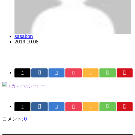
sasabon
2019.10.08
コメント:
0