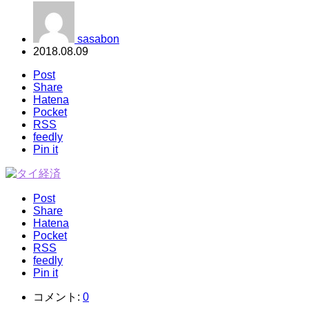
sasabon
2018.08.09
Post
Share
Hatena
Pocket
RSS
feedly
Pin it
Post
Share
Hatena
Pocket
RSS
feedly
Pin it
コメント:
0