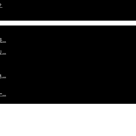
？
..
..
..
..