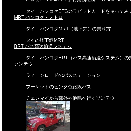
タイ バンコクBTSのラビットカードを使ってみる。
MRT バンコク・メトロ
タイ バンコクMRT（地下鉄）の乗り方
タイの地下鉄MRT
BRT バス高速輸送システム
タイ バンコクBRT（バス高速輸送システム）の
ソンテウ
ラノーンロードのバスステーション
プーケットのピンク色路線バス
チェンマイから郊外や他県へ行くソンテウ