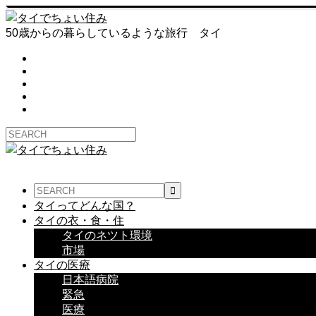
50歳からの暮らしているような旅行 タイ
タイってどんな国？
タイの衣・食・住
タイのネツト環境
市場
タイの医療
日本語病院
緊急
医療