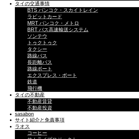
タイの交通事情
BTS バンコク・スカイトレイン
ラビットカード
MRT バンコク・メトロ
BRT バス高速輸送システム
ソンテウ
トゥクトゥク
タクシー
路線バス
長距離バス
路線ボート
エクスプレス・ボート
鉄道
飛行機
タイの不動産
不動産賃貸
不動産投資
sasabon
サイト紹介と免責事項
ラオス
コーヒー