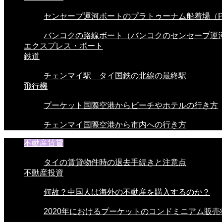
センセープ運河ボートのプラトゥーナム船着場（Pra
バンコクの路線ボート（バンコクのセンセープ運河.
エクスプレス・ボート
鉄道
チェンマイ駅 タイ国鉄の北線の最終駅
飛行機
プーケット国際空港からビーチやホテルの行き方
チェンマイ国際空港から市内への行き方
不動産賃貸
タイの賃貸物件時の退去手続きと注意点
不動産投資
何故？中国人は海外の不動産を購入するのか？
2020年におけるプーケットのコンドミニアム販売