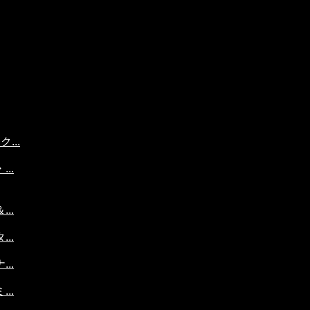
...
..
..
..
..
..