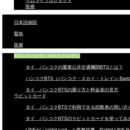
サムライプロジェクト
医療
日本語病院
緊急
医療
BTS バンコク・スカイトレイン
タイ バンコクの重要公共交通機関BTSとは？
バンコクBTS（バンコク・スカイ・トレイン Bangko
タイ バンコクBTSの乗り方と料金表の見方
ラビットカード
タイ バンコクBTSで利用できる回数券の買い方と使
タイ バンコクBTSのラビットカードを使ってみる。
LINEが「rabbit card」と業務提携。Rabbit LINE Pa.