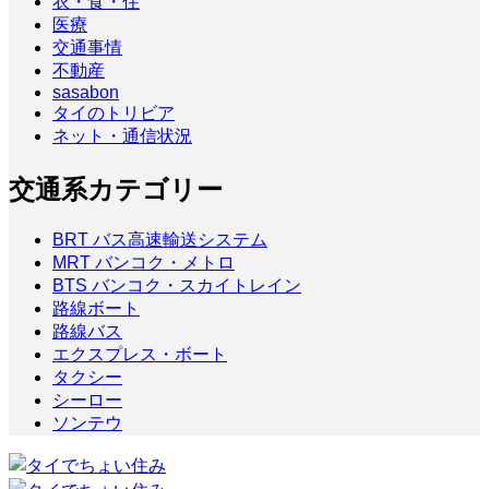
衣・食・住
医療
交通事情
不動産
sasabon
タイのトリビア
ネット・通信状況
交通系カテゴリー
BRT バス高速輸送システム
MRT バンコク・メトロ
BTS バンコク・スカイトレイン
路線ボート
路線バス
エクスプレス・ボート
タクシー
シーロー
ソンテウ