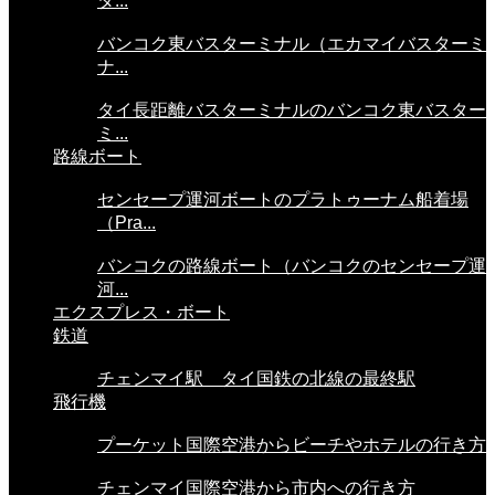
タ...
バンコク東バスターミナル（エカマイバスターミ
ナ...
タイ長距離バスターミナルのバンコク東バスター
ミ...
路線ボート
センセープ運河ボートのプラトゥーナム船着場
（Pra...
バンコクの路線ボート（バンコクのセンセープ運
河...
エクスプレス・ボート
鉄道
チェンマイ駅 タイ国鉄の北線の最終駅
飛行機
プーケット国際空港からビーチやホテルの行き方
チェンマイ国際空港から市内への行き方