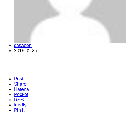
sasabon
2018.05.25
Post
Share
Hatena
Pocket
RSS
feedly
Pin it