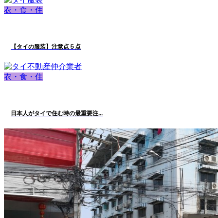
衣・食・住
【タイの服装】注意点５点
衣・食・住
日本人がタイで住む時の最重要注...