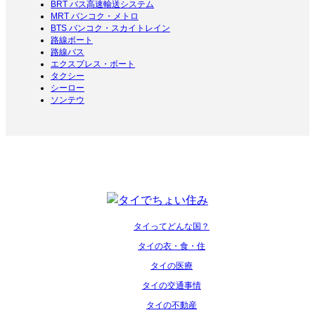
BRT バス高速輸送システム
MRT バンコク・メトロ
BTS バンコク・スカイトレイン
路線ボート
路線バス
エクスプレス・ボート
タクシー
シーロー
ソンテウ
タイってどんな国？
タイの衣・食・住
タイの医療
タイの交通事情
タイの不動産