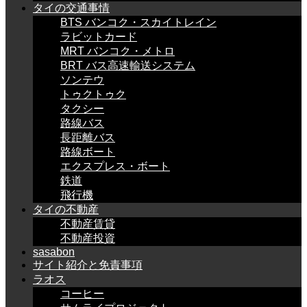
タイの交通事情
BTS バンコク・スカイトレイン
ラビットカード
MRT バンコク・メトロ
BRT バス高速輸送システム
ソンテウ
トゥクトゥク
タクシー
路線バス
長距離バス
路線ボート
エクスプレス・ボート
鉄道
飛行機
タイの不動産
不動産賃貸
不動産投資
sasabon
サイト紹介と免責事項
ラオス
コーヒー