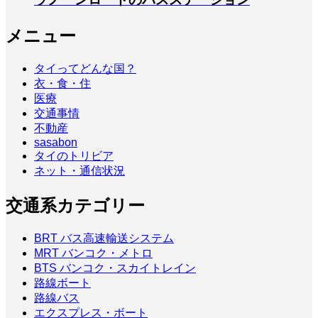
メニュー
タイってどんな国？
衣・食・住
医療
交通事情
不動産
sasabon
タイのトリビア
ネット・通信状況
交通系カテゴリー
BRT バス高速輸送システム
MRT バンコク・メトロ
BTS バンコク・スカイトレイン
路線ボート
路線バス
エクスプレス・ボート