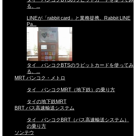
る。...
LINEが「rabbit card」と業務提携。Rabbit LINE
Pa...
タイ バンコクBTSのラビットカードを使ってみ
る。...
MRT バンコク・メトロ
タイ バンコクMRT（地下鉄）の乗り方
タイの地下鉄MRT
BRT バス高速輸送システム
タイ バンコクBRT（バス高速輸送システム）
の乗り方
ソンテウ