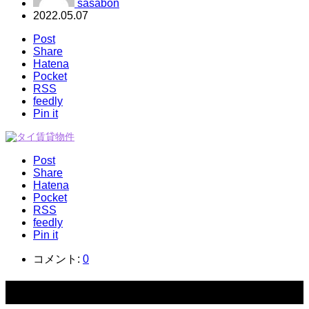
sasabon
2022.05.07
Post
Share
Hatena
Pocket
RSS
feedly
Pin it
Post
Share
Hatena
Pocket
RSS
feedly
Pin it
コメント:
0
関連記事一覧