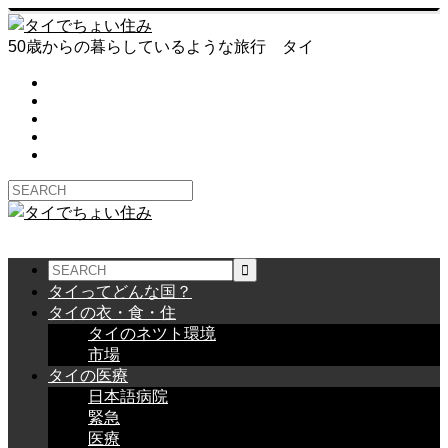
50歳からの暮らしているような旅行 タイ
タイってどんな国？
タイの衣・食・住
タイのネツト環境
市場
タイの医療
日本語病院
緊急
医療