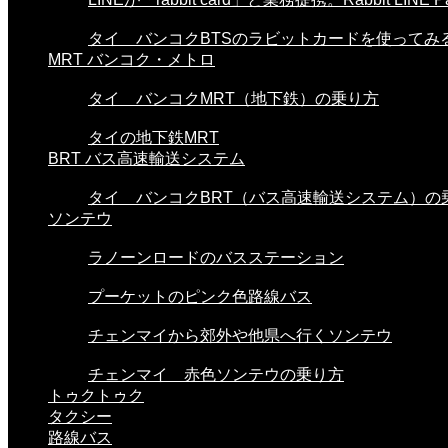
タイ バンコクBTSのラビットカードを使ってみる。
MRT バンコク・メトロ
タイ バンコクMRT（地下鉄）の乗り方
タイの地下鉄MRT
BRT バス高速輸送システム
タイ バンコクBRT（バス高速輸送システム）の
ソンテウ
ラノーンロードのバスステーション
プーケットのピンク色路線バス
チェンマイから郊外や他県へ行くソンテウ
チェンマイ 赤色ソンテウの乗り方
トゥクトゥク
タクシー
路線バス