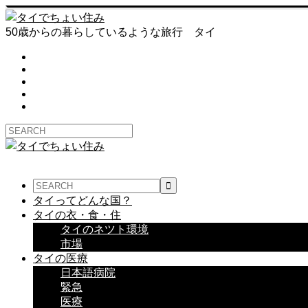
50歳からの暮らしているような旅行 タイ
タイってどんな国？
タイの衣・食・住
タイのネツト環境
市場
タイの医療
日本語病院
緊急
医療