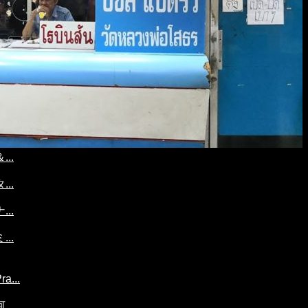
..
..
..
..
...
..