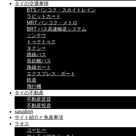
タイの交通事情
BTS バンコク・スカイトレイン
ラビットカード
MRT バンコク・メトロ
BRT バス高速輸送システム
ソンテウ
トゥクトゥク
タクシー
路線バス
長距離バス
路線ボート
エクスプレス・ボート
鉄道
飛行機
タイの不動産
不動産賃貸
不動産投資
sasabon
サイト紹介と免責事項
ラオス
コーヒー