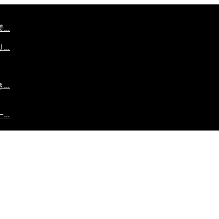
..
..
..
..