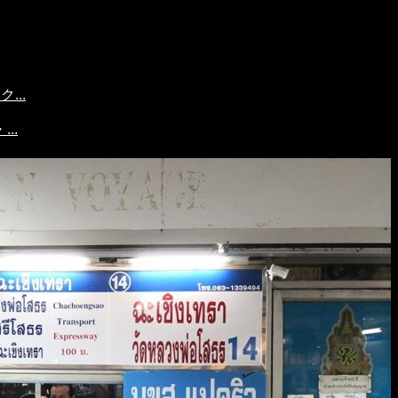
...
..