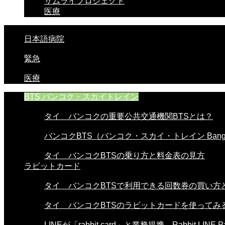
サムライプロジェクト
医療
日本語病院
緊急
医療
BTS バンコク・スカイトレイン
タイ バンコクの重要公共交通機関BTSとは？
バンコクBTS（バンコク・スカイ・トレイン Bangko
タイ バンコクBTSの乗り方と料金表の見方
ラビットカード
タイ バンコクBTSで利用できる回数券の買い方と使
タイ バンコクBTSのラビットカードを使ってみる。
LINEが「rabbit card」と業務提携。Rabbit LINE Pa.