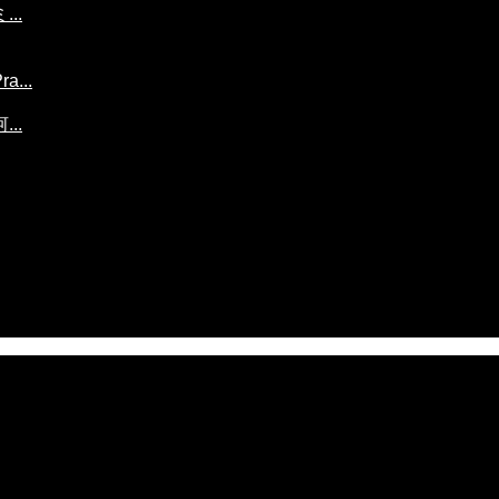
..
...
..