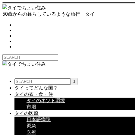
50歳からの暮らしているような旅行 タイ
タイってどんな国？
タイの衣・食・住
タイのネツト環境
市場
タイの医療
日本語病院
緊急
医療