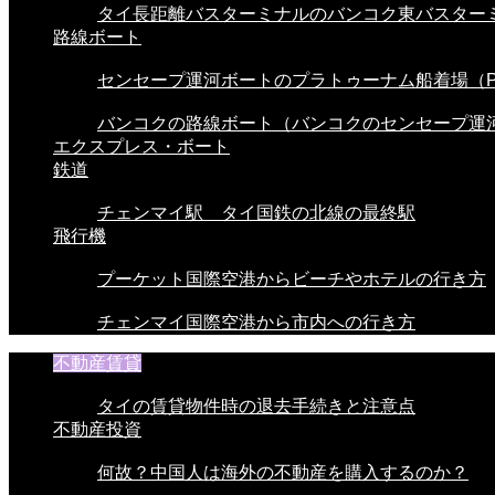
タイ長距離バスターミナルのバンコク東バスターミ.
路線ボート
センセープ運河ボートのプラトゥーナム船着場（Pra
バンコクの路線ボート（バンコクのセンセープ運河.
エクスプレス・ボート
鉄道
チェンマイ駅 タイ国鉄の北線の最終駅
飛行機
プーケット国際空港からビーチやホテルの行き方
チェンマイ国際空港から市内への行き方
不動産賃貸
タイの賃貸物件時の退去手続きと注意点
不動産投資
何故？中国人は海外の不動産を購入するのか？