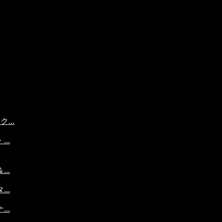
...
..
..
..
..