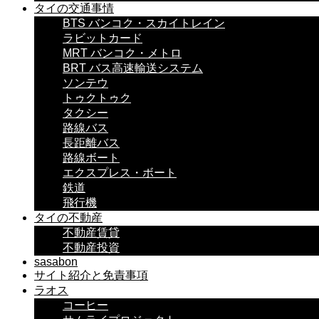
タイの交通事情
BTS バンコク・スカイトレイン
ラビットカード
MRT バンコク・メトロ
BRT バス高速輸送システム
ソンテウ
トゥクトゥク
タクシー
路線バス
長距離バス
路線ボート
エクスプレス・ボート
鉄道
飛行機
タイの不動産
不動産賃貸
不動産投資
sasabon
サイト紹介と免責事項
ラオス
コーヒー