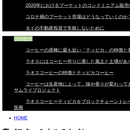
2020年におけるプーケットのコンドミニアム販売
コロナ禍のプーケット市場はどうなっていくのか
タイの不動産投資で失敗しないために
コーヒー
コーヒーの原種に最も近い「ティピカ」の特徴と美.
ラオスにはコーヒー作りに適した風土と土壌があり.
ラオスコーヒーの特徴とティピカコーヒー
コーヒーは生産地によって、味や香りが変わってき.
サムライプロジェクト
ラオスコーヒーティピカをブロックチェーントレー.
医療
HOME