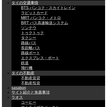
タイの交通事情
BTS バンコク・スカイトレイン
ラビットカード
MRT バンコク・メトロ
BRT バス高速輸送システム
ソンテウ
トゥクトゥク
タクシー
路線バス
長距離バス
路線ボート
エクスプレス・ボート
鉄道
飛行機
タイの不動産
不動産賃貸
不動産投資
sasabon
サイト紹介と免責事項
ラオス
コーヒー