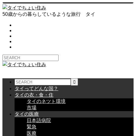
50歳からの暮らしているような旅行 タイ
タイってどんな国？
タイの衣・食・住
タイのネツト環境
市場
タイの医療
日本語病院
緊急
医療