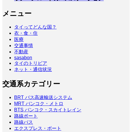
メニュー
タイってどんな国？
衣・食・住
医療
交通事情
不動産
sasabon
タイのトリビア
ネット・通信状況
交通系カテゴリー
BRT バス高速輸送システム
MRT バンコク・メトロ
BTS バンコク・スカイトレイン
路線ボート
路線バス
エクスプレス・ボート