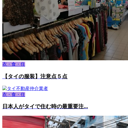
衣・食・住
【タイの服装】注意点５点
衣・食・住
日本人がタイで住む時の最重要注...