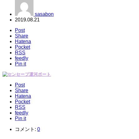
sasabon
2019.08.21
Post
Share
Hatena
Pocket
RSS
feedly
Pin it
Post
Share
Hatena
Pocket
RSS
feedly
Pin it
コメント:
0