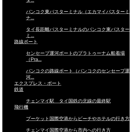
タ...
バンコク東バスターミナル（エカマイバスターミ
ナ...
タイ長距離バスターミナルのバンコク東バスター
ミ...
路線ボート
センセープ運河ボートのプラトゥーナム船着場
（Pra...
バンコクの路線ボート（バンコクのセンセープ運
河...
エクスプレス・ボート
鉄道
チェンマイ駅 タイ国鉄の北線の最終駅
飛行機
プーケット国際空港からビーチやホテルの行き方
チェンマイ国際空港から市内への行き方