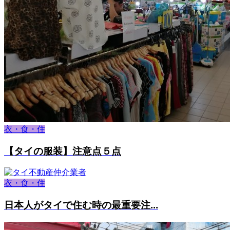
衣・食・住
【タイの服装】注意点５点
衣・食・住
日本人がタイで住む時の最重要注...