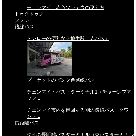
チェンマイ 赤色ソンテウの乗り方
トゥクトゥク
タクシー
路線バス
トンローの便利な交通手段「赤バス」
プーケットのピンク色路線バス
チェンマイ・バス・ターミナル1（チャーンプア
ック...
チェンマイ市内を巡回する別の路線バス クワ
ン・...
長距離バス
タイの長距離バスターミナル（東バスターミナル