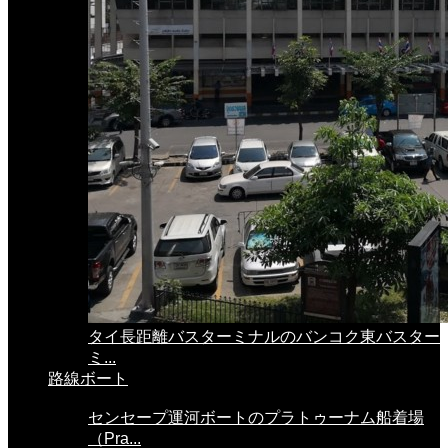
タイ長距離バスターミナルのバンコク東バスター
ミ...
路線ボート
センセープ運河ボートのプラトゥーナム船着場
（Pra...