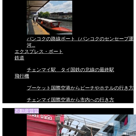
バンコクの路線ボート（バンコクのセンセープ運
河...
エクスプレス・ボート
鉄道
チェンマイ駅 タイ国鉄の北線の最終駅
飛行機
プーケット国際空港からビーチやホテルの行き方
チェンマイ国際空港から市内への行き方
不動産賃貸