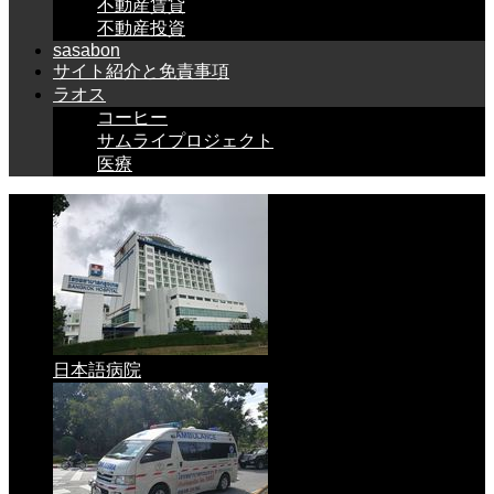
不動産賃貸
不動産投資
sasabon
サイト紹介と免責事項
ラオス
コーヒー
サムライプロジェクト
医療
日本語病院