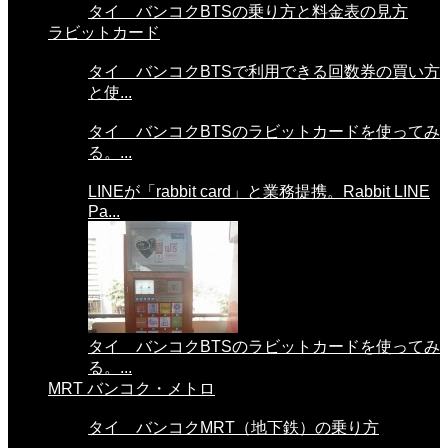
タイ バンコクBTSの乗り方と料金表の見方
ラビットカード
タイ バンコクBTSで利用できる回数券の買い方
と使...
タイ バンコクBTSのラビットカードを使ってみ
る。...
LINEが「rabbit card」と業務提携。Rabbit LINE
Pa...
タイ バンコクBTSのラビットカードを使ってみ
る。...
MRT バンコク・メトロ
タイ バンコクMRT（地下鉄）の乗り方