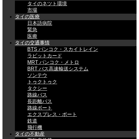
タイのネツト環境
市場
タイの医療
日本語病院
緊急
医療
タイの交通事情
BTS バンコク・スカイトレイン
ラビットカード
MRT バンコク・メトロ
BRT バス高速輸送システム
ソンテウ
トゥクトゥク
タクシー
路線バス
長距離バス
路線ボート
エクスプレス・ボート
鉄道
飛行機
タイの不動産