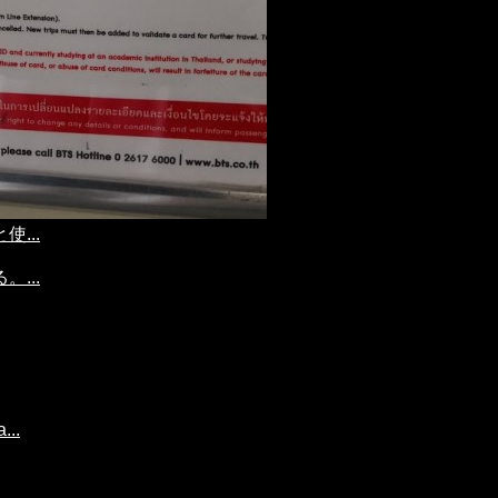
...
...
..