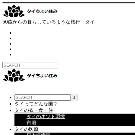
50歳からの暮らしているような旅行 タイ
タイってどんな国？
タイの衣・食・住
タイのネツト環境
市場
タイの医療