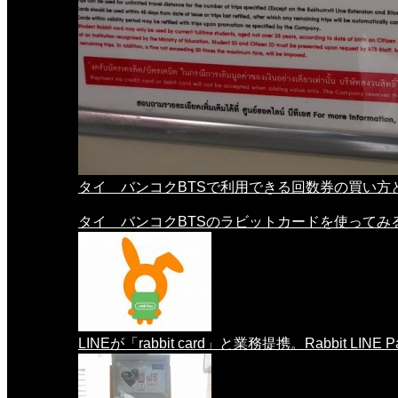
タイ バンコクBTSで利用できる回数券の買い方と使
タイ バンコクBTSのラビットカードを使ってみる。
LINEが「rabbit card」と業務提携。Rabbit LINE Pa.