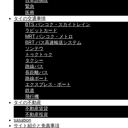
日本語病院
緊急
医療
タイの交通事情
BTS バンコク・スカイトレイン
ラビットカード
MRT バンコク・メトロ
BRT バス高速輸送システム
ソンテウ
トゥクトゥク
タクシー
路線バス
長距離バス
路線ボート
エクスプレス・ボート
鉄道
飛行機
タイの不動産
不動産賃貸
不動産投資
sasabon
サイト紹介と免責事項