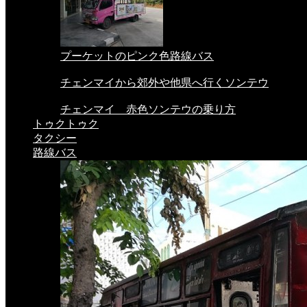
プーケットのピンク色路線バス
チェンマイから郊外や他県へ行くソンテウ
チェンマイ 赤色ソンテウの乗り方
トゥクトゥク
タクシー
路線バス