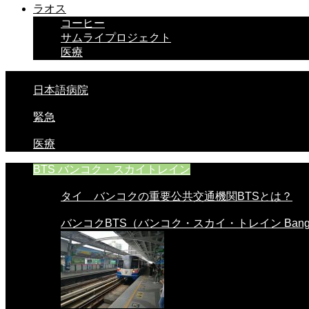
ラオス
コーヒー
サムライプロジェクト
医療
日本語病院
緊急
医療
BTS バンコク・スカイトレイン
タイ バンコクの重要公共交通機関BTSとは？
バンコクBTS（バンコク・スカイ・トレイン Bangko