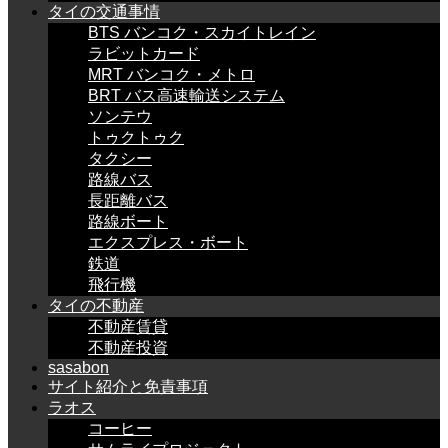
タイの交通事情
BTS バンコク・スカイトレイン
ラビットカード
MRT バンコク・メトロ
BRT バス高速輸送システム
ソンテウ
トゥクトゥク
タクシー
路線バス
長距離バス
路線ボート
エクスプレス・ボート
鉄道
飛行機
タイの不動産
不動産賃貸
不動産投資
sasabon
サイト紹介と免責事項
ラオス
コーヒー