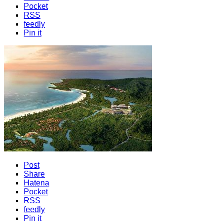
Pocket
RSS
feedly
Pin it
Post
Share
Hatena
Pocket
RSS
feedly
Pin it