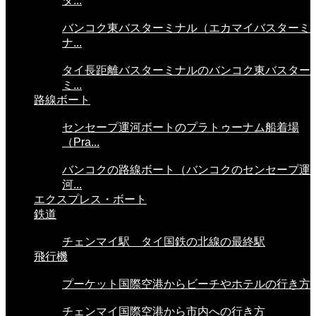
タ...
バンコク東バスターミナル（エカマイバスターミ
ナ...
タイ長距離バスターミナルのバンコク東バスター
ミ...
路線ボート
センセープ運河ボートのプラトゥーナム船着場
（Pra...
バンコクの路線ボート（バンコクのセンセープ運
河...
エクスプレス・ボート
鉄道
チェンマイ駅 タイ国鉄の北線の最終駅
飛行機
プーケット国際空港からビーチやホテルの行き方
チェンマイ国際空港から市内への行き方