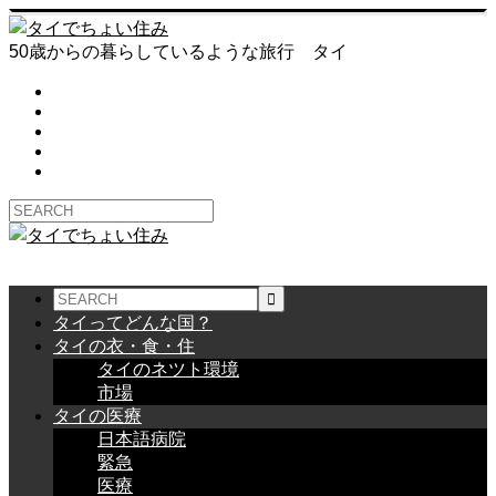
50歳からの暮らしているような旅行 タイ
タイってどんな国？
タイの衣・食・住
タイのネツト環境
市場
タイの医療
日本語病院
緊急
医療