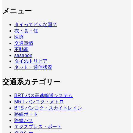
メニュー
タイってどんな国？
衣・食・住
医療
交通事情
不動産
sasabon
タイのトリビア
ネット・通信状況
交通系カテゴリー
BRT バス高速輸送システム
MRT バンコク・メトロ
BTS バンコク・スカイトレイン
路線ボート
路線バス
エクスプレス・ボート
タクシー