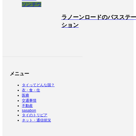
ソンテウ
ラノーンロードのバスステ
ション
メニュー
タイってどんな国？
衣・食・住
医療
交通事情
不動産
sasabon
タイのトリビア
ネット・通信状況