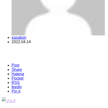
sasabon
2022.04.14
Post
Share
Hatena
Pocket
RSS
feedly
Pin it