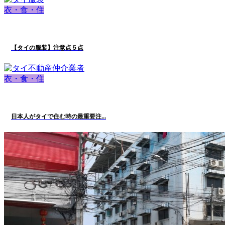
衣・食・住
【タイの服装】注意点５点
衣・食・住
日本人がタイで住む時の最重要注...