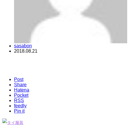
sasabon
2018.08.21
Post
Share
Hatena
Pocket
RSS
feedly
Pin it