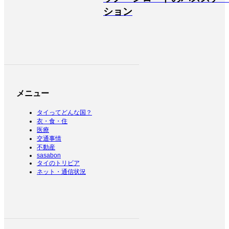
ション
メニュー
タイってどんな国？
衣・食・住
医療
交通事情
不動産
sasabon
タイのトリビア
ネット・通信状況