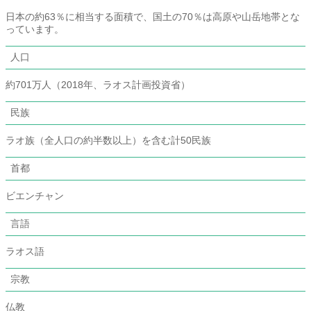
日本の約63％に相当する面積で、国土の70％は高原や山岳地帯とな
っています。
人口
約701万人（2018年、ラオス計画投資省）
民族
ラオ族（全人口の約半数以上）を含む計50民族
首都
ビエンチャン
言語
ラオス語
宗教
仏教