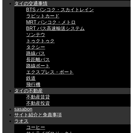
タイの交通事情
BTS バンコク・スカイトレイン
ラビットカード
MRT バンコク・メトロ
BRT バス高速輸送システム
ソンテウ
トゥクトゥク
タクシー
路線バス
長距離バス
路線ボート
エクスプレス・ボート
鉄道
飛行機
タイの不動産
不動産賃貸
不動産投資
sasabon
サイト紹介と免責事項
ラオス
コーヒー