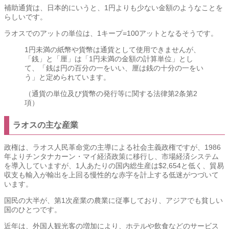
補助通貨は、日本的にいうと、1円よりも少ない金額のようなことを
らしいです。
ラオスでのアットの単位は、1キープ=100アットとなるそうです。
1円未満の紙幣や貨幣は通貨として使用できませんが、
「銭」と「厘」は「1円未満の金額の計算単位」とし
て、「銭は円の百分の一をいい、厘は銭の十分の一をい
う」と定められています。
（通貨の単位及び貨幣の発行等に関する法律第2条第2
項）
ラオスの主な産業
政権は、ラオス人民革命党の主導による社会主義政権ですが、1986
年よりチンタナカーン・マイ経済政策に移行し、市場経済システム
を導入していますが、1人あたりの国内総生産は$2,654と低く、貿易
収支も輸入が輸出を上回る慢性的な赤字を計上する低迷がつづいて
います。
国民の大半が、第1次産業の
農業
に従事しており、アジアでも貧しい
国のひとつです。
近年は、外国人観光客の増加により、ホテルや飲食などのサービス