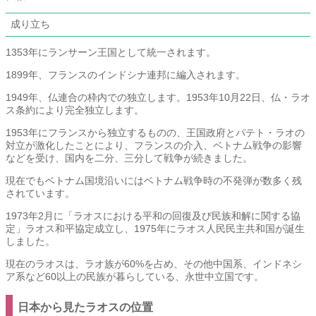
成り立ち
1353年にランサーン王国として統一されます。
1899年、フランスのインドシナ連邦に編入されます。
1949年、仏連合の枠内での独立します。1953年10月22日、仏・ラオ
ス条約により完全独立します。
1953年にフランスから独立するものの、王国政府とパテト・ラオの
対立が激化したことにより、フランスの介入、ベトナム戦争の影響
などを受け、国内を二分、三分して戦争が続きました。
現在でもベトナム国境沿いにはベトナム戦争時の不発弾が数多く残
されています。
1973年2月に「ラオスにおける平和の回復及び民族和解に関する協
定」ラオス和平協定成立し、1975年にラオス人民民主共和国が誕生
しました。
現在のラオスは、ラオ族が60%を占め、その他中国系、インドネシ
ア系など60以上の民族が暮らしている、永世中立国です。
日本から見たラオスの位置