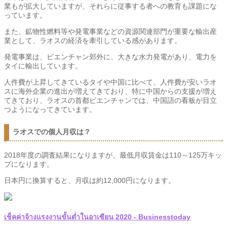
業もが拡大していますが、それらに従事する者への教育も課題にな
っています。
また、鉱物性燃料等や発電事業などの資源関連部門が重要な輸出産
業として、ラオスの経済を牽引している感があります。
発電事業は、ビエンチャン郊外に、大きな水力発電があり、電力を
タイに輸出しています。
人件費が上昇してきているタイや中国に比べて、人件費が安いラオ
スに海外企業の進出が増えてきており、特に中国からの支援が増え
てきており、ラオスの首都ビエンチャンでは、中国語の看板が目立
つようになってきています。
ラオスでの個人月収は？
2018年度の調査結果になりますが、最低月収賃金は110～125万キッ
プになります。
日本円に換算すると、月収は約12,000円になります。
เช็คค่าจ้างแรงงานขั้นต่ำในอาเซียน 2020 - Businesstoday