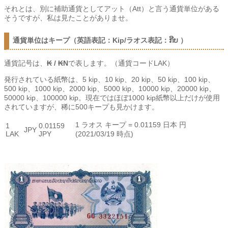
それとは、別に補助通貨としてアット（Att）と言う通貨単位がある
そうですが、私は見たことがありませ。
通貨単位はキープ（英語表記：Kip/ラオス表記：ກີບ ）
通貨記号は、
₭ / ₭N
で表します。（通貨コードLAK）
発行されている紙幣は、5 kip、10 kip、20 kip、50 kip、100 kip、
500 kip、1000 kip、2000 kip、5000 kip、10000 kip、20000 kip、
50000 kip、100000 kip。現在ではほぼ1000 kip紙幣以上だけが使用
されていますが、稀に500キープも見かけます。
1 ラオス キープ = 0.01159 日本 円
1
0.01159
JPY
LAK
JPY
(2021/03/19 時点)