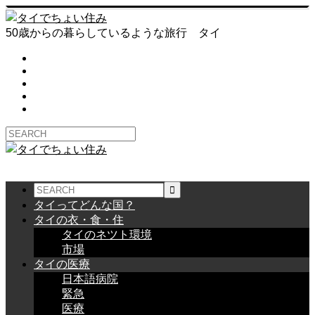
50歳からの暮らしているような旅行 タイ
タイってどんな国？
タイの衣・食・住
タイのネツト環境
市場
タイの医療
日本語病院
緊急
医療