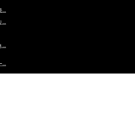
..
..
..
..