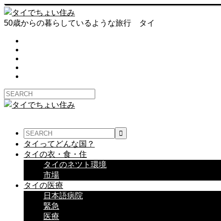
50歳からの暮らしているような旅行 タイ
タイってどんな国？
タイの衣・食・住
タイのネツト環境
市場
タイの医療
日本語病院
緊急
医療