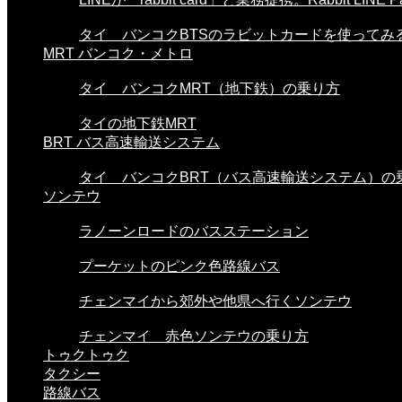
タイ バンコクBTSのラビットカードを使ってみる。
MRT バンコク・メトロ
タイ バンコクMRT（地下鉄）の乗り方
タイの地下鉄MRT
BRT バス高速輸送システム
タイ バンコクBRT（バス高速輸送システム）の
ソンテウ
ラノーンロードのバスステーション
プーケットのピンク色路線バス
チェンマイから郊外や他県へ行くソンテウ
チェンマイ 赤色ソンテウの乗り方
トゥクトゥク
タクシー
路線バス