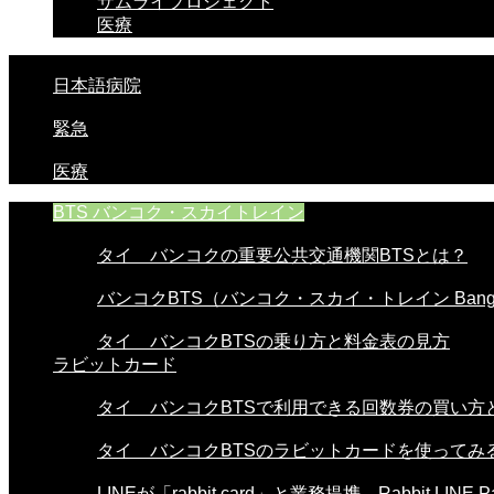
サムライプロジェクト
医療
日本語病院
緊急
医療
BTS バンコク・スカイトレイン
タイ バンコクの重要公共交通機関BTSとは？
バンコクBTS（バンコク・スカイ・トレイン Bangko
タイ バンコクBTSの乗り方と料金表の見方
ラビットカード
タイ バンコクBTSで利用できる回数券の買い方と使
タイ バンコクBTSのラビットカードを使ってみる。
LINEが「rabbit card」と業務提携。Rabbit LINE Pa.