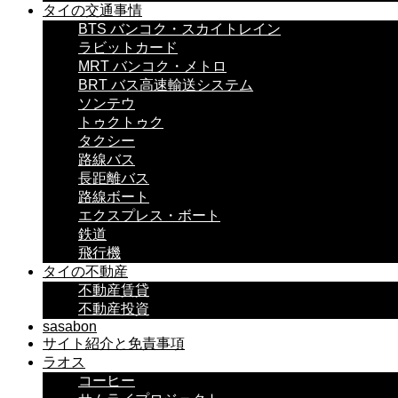
タイの交通事情
BTS バンコク・スカイトレイン
ラビットカード
MRT バンコク・メトロ
BRT バス高速輸送システム
ソンテウ
トゥクトゥク
タクシー
路線バス
長距離バス
路線ボート
エクスプレス・ボート
鉄道
飛行機
タイの不動産
不動産賃貸
不動産投資
sasabon
サイト紹介と免責事項
ラオス
コーヒー