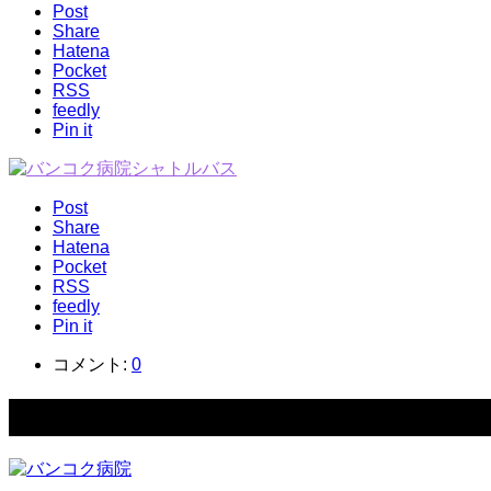
Post
Share
Hatena
Pocket
RSS
feedly
Pin it
Post
Share
Hatena
Pocket
RSS
feedly
Pin it
コメント:
0
関連記事一覧