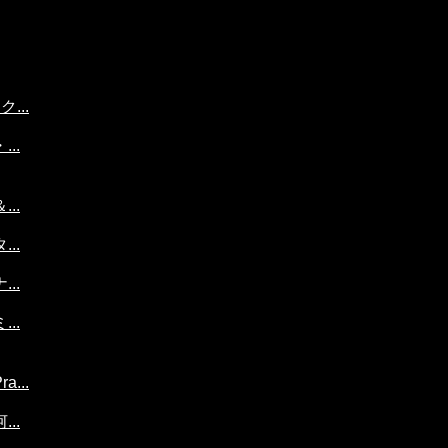
...
..
..
..
..
..
...
..