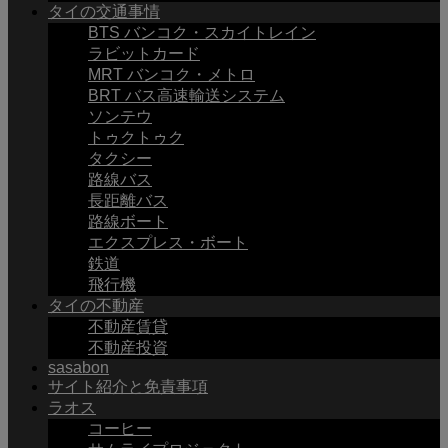
タイの交通事情
BTS バンコク・スカイトレイン
ラビットカード
MRT バンコク・メトロ
BRT バス高速輸送システム
ソンテウ
トゥクトゥク
タクシー
路線バス
長距離バス
路線ボート
エクスプレス・ボート
鉄道
飛行機
タイの不動産
不動産賃貸
不動産投資
sasabon
サイト紹介と免責事項
ラオス
コーヒー