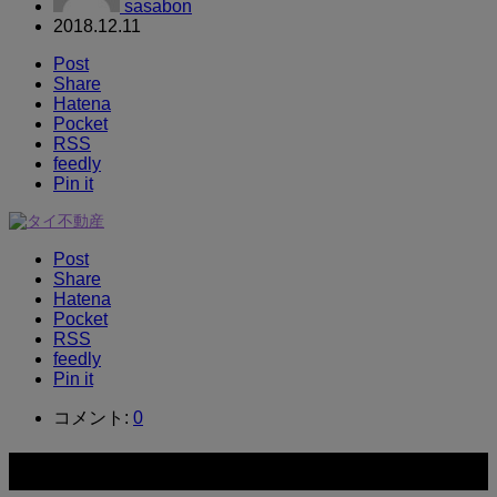
sasabon
2018.12.11
Post
Share
Hatena
Pocket
RSS
feedly
Pin it
Post
Share
Hatena
Pocket
RSS
feedly
Pin it
コメント:
0
関連記事一覧