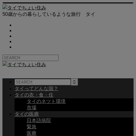
50歳からの暮らしているような旅行 タイ
タイってどんな国？
タイの衣・食・住
タイのネツト環境
市場
タイの医療
日本語病院
緊急
医療