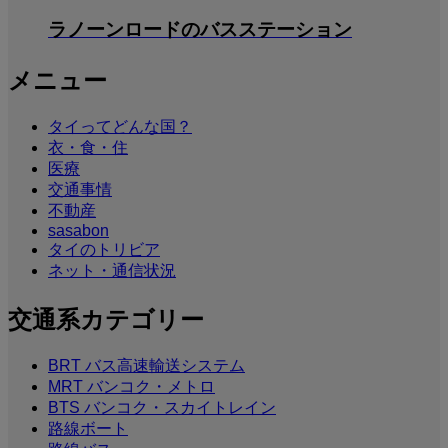
ラノーンロードのバスステーション
メニュー
タイってどんな国？
衣・食・住
医療
交通事情
不動産
sasabon
タイのトリビア
ネット・通信状況
交通系カテゴリー
BRT バス高速輸送システム
MRT バンコク・メトロ
BTS バンコク・スカイトレイン
路線ボート