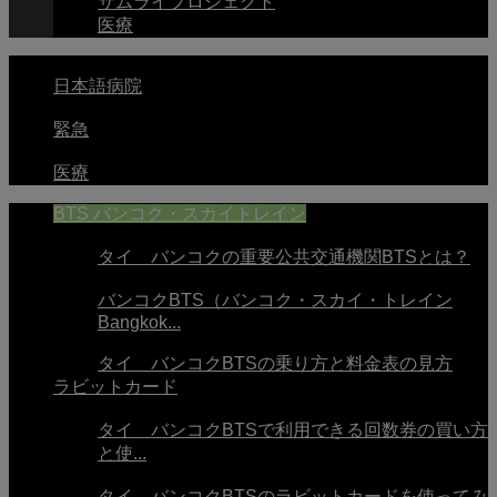
サムライプロジェクト
医療
日本語病院
緊急
医療
BTS バンコク・スカイトレイン
タイ バンコクの重要公共交通機関BTSとは？
バンコクBTS（バンコク・スカイ・トレイン
Bangkok...
タイ バンコクBTSの乗り方と料金表の見方
ラビットカード
タイ バンコクBTSで利用できる回数券の買い方
と使...
タイ バンコクBTSのラビットカードを使ってみ