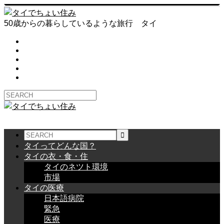
50歳からの暮らしているような旅行 タイ
タイってどんな国？
タイの衣・食・住
タイのネツト環境
市場
タイの医療
日本語病院
緊急
医療