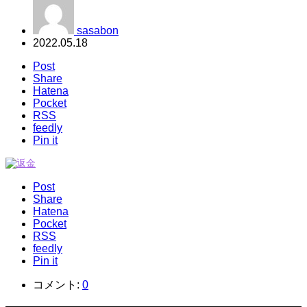
sasabon
2022.05.18
Post
Share
Hatena
Pocket
RSS
feedly
Pin it
Post
Share
Hatena
Pocket
RSS
feedly
Pin it
コメント:
0