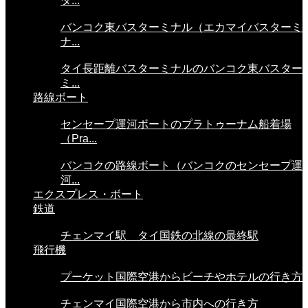
タ...
バンコク東バスターミナル（エカマイバスターミ
ナ...
タイ長距離バスターミナルのバンコク東バスター
ミ...
路線ボート
センセープ運河ボートのプラトゥーナム船着場
（Pra...
バンコクの路線ボート（バンコクのセンセープ運
河...
エクスプレス・ボート
鉄道
チェンマイ駅 タイ国鉄の北線の最終駅
飛行機
プーケット国際空港からビーチやホテルの行き方
チェンマイ国際空港から市内への行き方