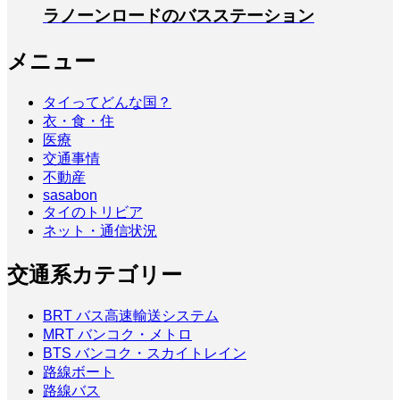
ラノーンロードのバスステーション
メニュー
タイってどんな国？
衣・食・住
医療
交通事情
不動産
sasabon
タイのトリビア
ネット・通信状況
交通系カテゴリー
BRT バス高速輸送システム
MRT バンコク・メトロ
BTS バンコク・スカイトレイン
路線ボート
路線バス