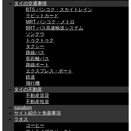
タイの交通事情
BTS バンコク・スカイトレイン
ラビットカード
MRT バンコク・メトロ
BRT バス高速輸送システム
ソンテウ
トゥクトゥク
タクシー
路線バス
長距離バス
路線ボート
エクスプレス・ボート
鉄道
飛行機
タイの不動産
不動産賃貸
不動産投資
sasabon
サイト紹介と免責事項
ラオス
コーヒー