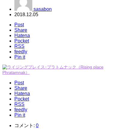
sasabon
2018.12.05
Post
Share
Hatena
Pocket
RSS
feedly
Pin it
Post
Share
Hatena
Pocket
RSS
feedly
Pin it
コメント:
0