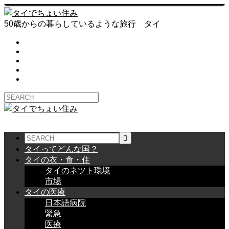
50歳からの暮らしているような旅行 タイ
タイってどんな国？
タイの衣・食・住
タイのネツト環境
市場
タイの医療
日本語病院
緊急
医療