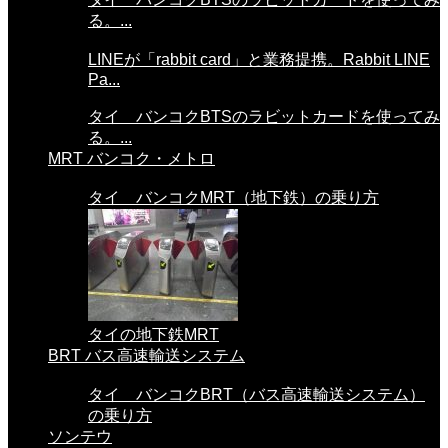
る。...
LINEが「rabbit card」と業務提携。Rabbit LINE
Pa...
タイ バンコクBTSのラビットカードを使ってみ
る。...
MRT バンコク・メトロ
タイ バンコクMRT（地下鉄）の乗り方
タイの地下鉄MRT
BRT バス高速輸送システム
タイ バンコクBRT（バス高速輸送システム）
の乗り方
ソンテウ