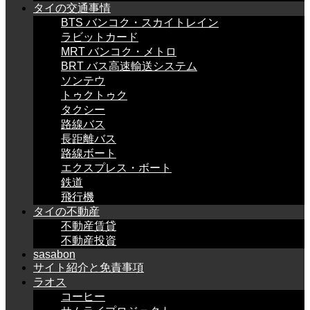
タイの交通事情
BTS バンコク・スカイトレイン
ラビットカード
MRT バンコク・メトロ
BRT バス高速輸送システム
ソンテウ
トゥクトゥク
タクシー
路線バス
長距離バス
路線ボート
エクスプレス・ボート
鉄道
飛行機
タイの不動産
不動産賃貸
不動産投資
sasabon
サイト紹介と免責事項
ラオス
コーヒー