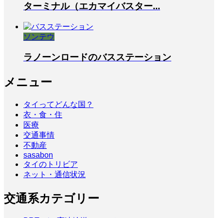
ターミナル（エカマイバスター...
ソンテウ
ラノーンロードのバスステーション
メニュー
タイってどんな国？
衣・食・住
医療
交通事情
不動産
sasabon
タイのトリビア
ネット・通信状況
交通系カテゴリー