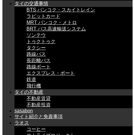
タイの交通事情
BTS バンコク・スカイトレイン
ラビットカード
MRT バンコク・メトロ
BRT バス高速輸送システム
ソンテウ
トゥクトゥク
タクシー
路線バス
長距離バス
路線ボート
エクスプレス・ボート
鉄道
飛行機
タイの不動産
不動産賃貸
不動産投資
sasabon
サイト紹介と免責事項
ラオス
コーヒー