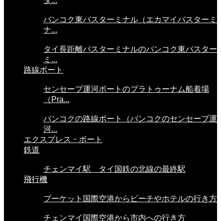
タ...
バンコク東バスターミナル（エカマイバスターミ
ナ...
タイ長距離バスターミナルのバンコク東バスター
ミ...
路線ボート
センセープ運河ボートのプラトゥーナム船着場
（Pra...
バンコクの路線ボート（バンコクのセンセープ運
河...
エクスプレス・ボート
鉄道
チェンマイ駅 タイ国鉄の北線の最終駅
飛行機
プーケット国際空港からビーチやホテルの行き方
チェンマイ国際空港から市内への行き方