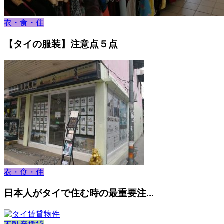
衣・食・住
【タイの服装】注意点５点
衣・食・住
日本人がタイで住む時の最重要注...