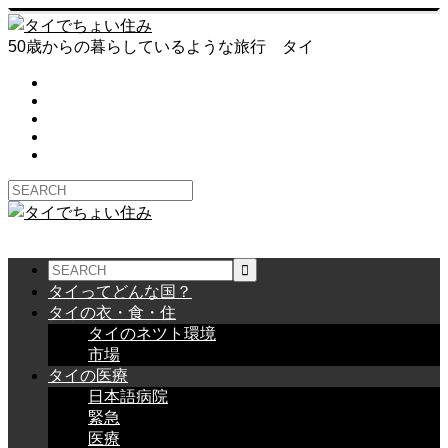
50歳からの暮らしているような旅行 タイ
タイってどんな国？
タイの衣・食・住
タイのネツト環境
市場
タイの医療
日本語病院
緊急
医療