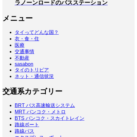
ラノーンロードのバスステーション
メニュー
タイってどんな国？
衣・食・住
医療
交通事情
不動産
sasabon
タイのトリビア
ネット・通信状況
交通系カテゴリー
BRT バス高速輸送システム
MRT バンコク・メトロ
BTS バンコク・スカイトレイン
路線ボート
路線バス