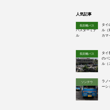
人気記事
タイ
長距離バス
ル（
カマ
タイ
長距離バス
のバ
ル（
ラノ
ソンテウ
ーシ