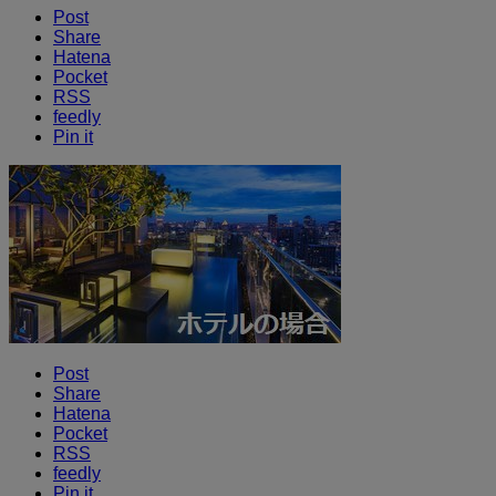
Post
Share
Hatena
Pocket
RSS
feedly
Pin it
Post
Share
Hatena
Pocket
RSS
feedly
Pin it