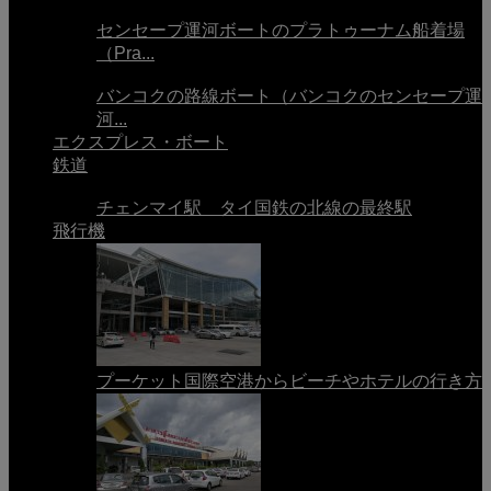
センセープ運河ボートのプラトゥーナム船着場
（Pra...
バンコクの路線ボート（バンコクのセンセープ運
河...
エクスプレス・ボート
鉄道
チェンマイ駅 タイ国鉄の北線の最終駅
飛行機
プーケット国際空港からビーチやホテルの行き方