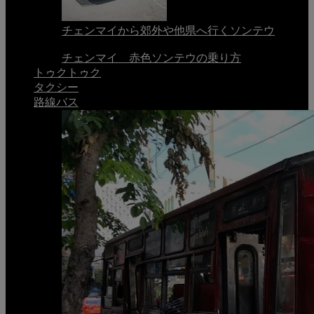
チェンマイから郊外や他県へ行くソンテウ
チェンマイ 赤色ソンテウの乗り方
トゥクトゥク
タクシー
路線バス