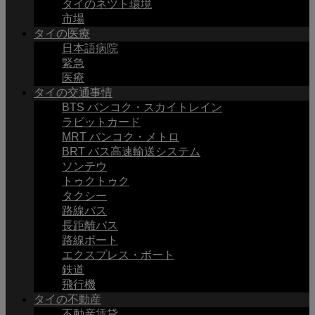
タイのネツト環境
市場
タイの医療
日本語病院
緊急
医療
タイの交通事情
BTS バンコク・スカイトレイン
ラビットカード
MRT バンコク・メトロ
BRT バス高速輸送システム
ソンテウ
トゥクトゥク
タクシー
路線バス
長距離バス
路線ボート
エクスプレス・ボート
鉄道
飛行機
タイの不動産
不動産賃貸