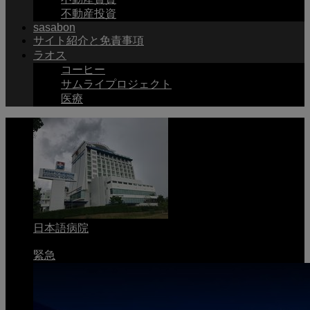
不動産投資
sasabon
サイト紹介と免責事項
ラオス
コーヒー
サムライプロジェクト
医療
日本語病院
緊急