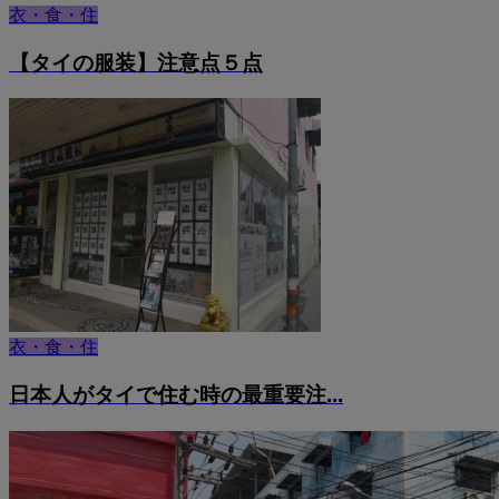
衣・食・住
【タイの服装】注意点５点
衣・食・住
日本人がタイで住む時の最重要注...