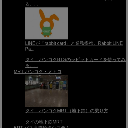
る。...
LINEが「rabbit card」と業務提携。Rabbit LINE
Pa...
タイ バンコクBTSのラビットカードを使ってみ
る。...
MRT バンコク・メトロ
タイ バンコクMRT（地下鉄）の乗り方
タイの地下鉄MRT
BRT バス高速輸送システム