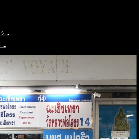
...
..