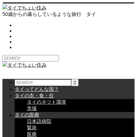
50歳からの暮らしているような旅行 タイ
タイってどんな国？
タイの衣・食・住
タイのネツト環境
市場
タイの医療
日本語病院
緊急
医療