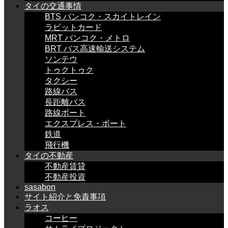
タイの交通事情
BTS バンコク・スカイトレイン
ラビットカード
MRT バンコク・メトロ
BRT バス高速輸送システム
ソンテウ
トゥクトゥク
タクシー
路線バス
長距離バス
路線ボート
エクスプレス・ボート
鉄道
飛行機
タイの不動産
不動産賃貸
不動産投資
sasabon
サイト紹介と免責事項
ラオス
コーヒー