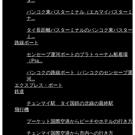
タ...
バンコク東バスターミナル（エカマイバスターミ
ナ...
タイ長距離バスターミナルのバンコク東バスター
ミ...
路線ボート
センセープ運河ボートのプラトゥーナム船着場
（Pra...
バンコクの路線ボート（バンコクのセンセープ運
河...
エクスプレス・ボート
鉄道
チェンマイ駅 タイ国鉄の北線の最終駅
飛行機
プーケット国際空港からビーチやホテルの行き方
チェンマイ国際空港から市内への行き方