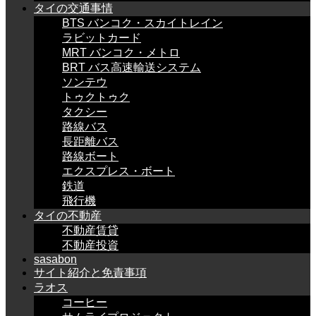
タイの交通事情
BTS バンコク・スカイトレイン
ラビットカード
MRT バンコク・メトロ
BRT バス高速輸送システム
ソンテウ
トゥクトゥク
タクシー
路線バス
長距離バス
路線ボート
エクスプレス・ボート
鉄道
飛行機
タイの不動産
不動産賃貸
不動産投資
sasabon
サイト紹介と免責事項
ラオス
コーヒー