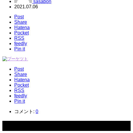
sasabon
2021.07.06
Post
Share
Hatena
Pocket
RSS
feedly
Pin it
Post
Share
Hatena
Pocket
RSS
feedly
Pin it
コメント:
0
関連記事一覧