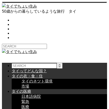
50歳からの暮らしているような旅行 タイ
タイってどんな国？
タイの衣・食・住
タイのネツト環境
市場
タイの医療
日本語病院
緊急
医療