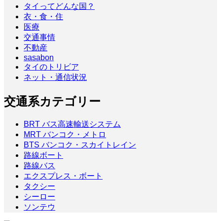
タイってどんな国？
衣・食・住
医療
交通事情
不動産
sasabon
タイのトリビア
ネット・通信状況
交通系カテゴリー
BRT バス高速輸送システム
MRT バンコク・メトロ
BTS バンコク・スカイトレイン
路線ボート
路線バス
エクスプレス・ボート
タクシー
シーロー
ソンテウ