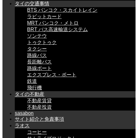
タイの交通事情
BTS バンコク・スカイトレイン
ラビットカード
MRT バンコク・メトロ
BRT バス高速輸送システム
ソンテウ
トゥクトゥク
タクシー
路線バス
長距離バス
路線ボート
エクスプレス・ボート
鉄道
飛行機
タイの不動産
不動産賃貸
不動産投資
sasabon
サイト紹介と免責事項
ラオス
コーヒー