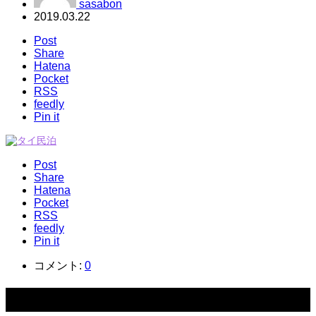
sasabon
2019.03.22
Post
Share
Hatena
Pocket
RSS
feedly
Pin it
Post
Share
Hatena
Pocket
RSS
feedly
Pin it
コメント:
0
関連記事一覧