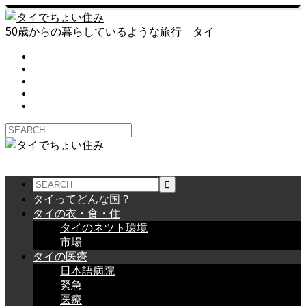
50歳からの暮らしているような旅行 タイ
タイってどんな国？
タイの衣・食・住
タイのネツト環境
市場
タイの医療
日本語病院
緊急
医療